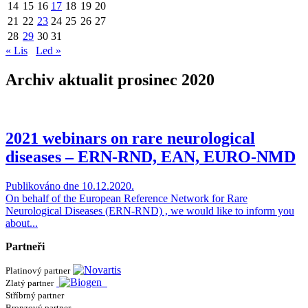
14
15
16
17
18
19
20
21
22
23
24
25
26
27
28
29
30
31
« Lis
Led »
Archiv aktualit prosinec 2020
2021 webinars on rare neurological
diseases – ERN-RND, EAN, EURO-NMD
Publikováno dne 10.12.2020.
On behalf of the European Reference Network for Rare
Neurological Diseases (ERN-RND) , we would like to inform you
about...
Partneři
Platinový partner
Zlatý partner
Stříbrný partner
Bronzový partner