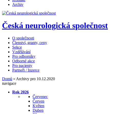
Archiv
Česká neurologická společnost
O společnosti
Členství, granty, ceny
Sekce
Vzdělávání
Pro odborníky
Odborné akce
Pro pacienty
Partneři / Inzerce
Domů
»
Archivy pro 10.12.2020
navigace
Rok 2026
Červenec
Červen
Květen
Duben