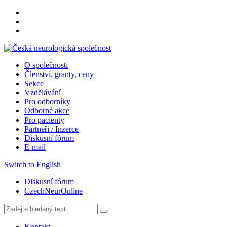
O společnosti
Členství, granty, ceny
Sekce
Vzdělávání
Pro odborníky
Odborné akce
Pro pacienty
Partneři / Inzerce
Diskusní fórum
E-mail
Switch to English
Diskusní fórum
CzechNeurOnline
Kontakt