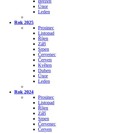
Březen
Únor
Leden
Rok 2025
Prosinec
Listopad
Říjen
Září
Srpen
Červenec
Červen
Květen
Duben
Únor
Leden
Rok 2024
Prosinec
Listopad
Říjen
Září
Srpen
Červenec
Červen