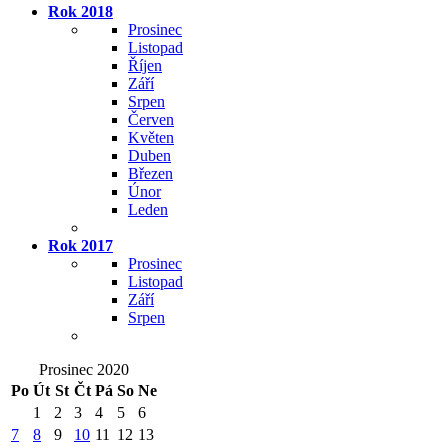
Rok 2018
Prosinec
Listopad
Říjen
Září
Srpen
Červen
Květen
Duben
Březen
Únor
Leden
Rok 2017
Prosinec
Listopad
Září
Srpen
Prosinec 2020
Po
Út
St
Čt
Pá
So
Ne
1
2
3
4
5
6
7
8
9
10
11
12
13