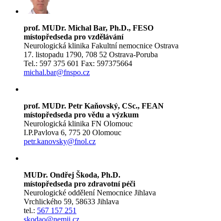
prof. MUDr. Michal Bar, Ph.D., FESO
místopředseda pro vzdělávání
Neurologická klinika Fakultní nemocnice Ostrava
17. listopadu 1790, 708 52 Ostrava-Poruba
Tel.: 597 375 601 Fax: 597375664
michal.bar@fnspo.cz
prof. MUDr. Petr Kaňovský, CSc., FEAN
místopředseda pro vědu a výzkum
Neurologická klinika FN Olomouc
I.P.Pavlova 6, 775 20 Olomouc
petr.kanovsky@fnol.cz
MUDr. Ondřej Škoda, Ph.D.
místopředseda pro zdravotní péči
Neurologické oddělení Nemocnice Jihlava
Vrchlického 59, 58633 Jihlava
tel.:
567 157 251
skodao@nemji.cz