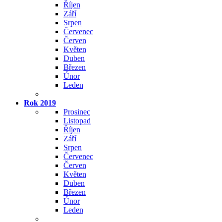
Říjen
Září
Srpen
Červenec
Červen
Květen
Duben
Březen
Únor
Leden
Rok 2019
Prosinec
Listopad
Říjen
Září
Srpen
Červenec
Červen
Květen
Duben
Březen
Únor
Leden