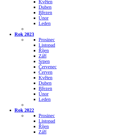
Květen
Duben
Březen
Únor
Leden
Rok 2023
Prosinec
Listopad
Říjen
Září
Srpen
Červenec
Červen
Květen
Duben
Březen
Únor
Leden
Rok 2022
Prosinec
Listopad
Říjen
Září