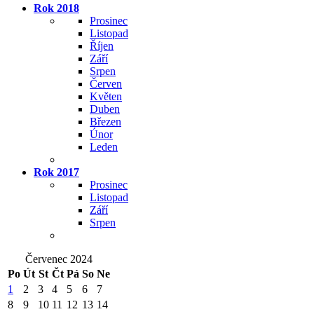
Rok 2018
Prosinec
Listopad
Říjen
Září
Srpen
Červen
Květen
Duben
Březen
Únor
Leden
Rok 2017
Prosinec
Listopad
Září
Srpen
Červenec 2024
Po
Út
St
Čt
Pá
So
Ne
1
2
3
4
5
6
7
8
9
10
11
12
13
14