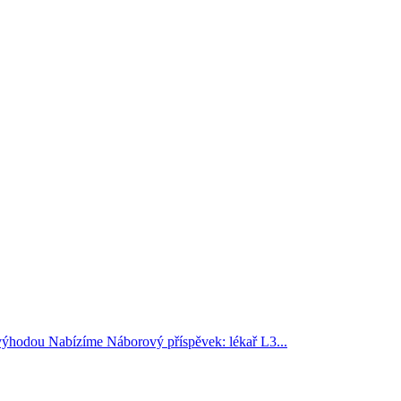
 výhodou Nabízíme Náborový příspěvek: lékař L3...