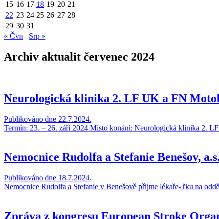
15
16
17
18
19
20
21
22
23
24
25
26
27
28
29
30
31
« Čvn
Srp »
Archiv aktualit červenec 2024
Neurologická klinika 2. LF UK a FN Mot
Publikováno dne 22.7.2024.
Termín: 23. – 26. září 2024 Místo konání: Neurologická klinika 2. 
Nemocnice Rudolfa a Stefanie Benešov, a.s
Publikováno dne 18.7.2024.
Nemocnice Rudolfa a Stefanie v Benešově přijme lékaře- řku na odd
Zpráva z kongresu European Stroke Organ