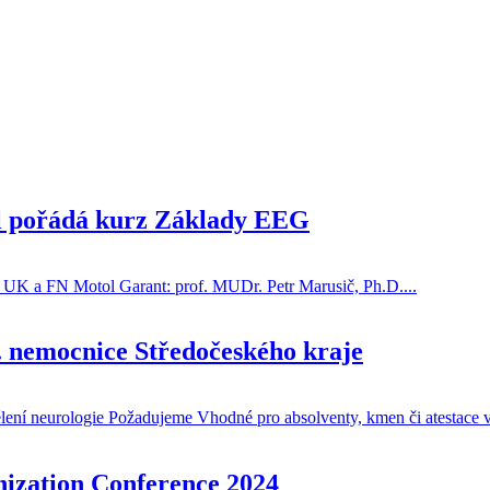
ol pořádá kurz Základy EEG
LF UK a FN Motol Garant: prof. MUDr. Petr Marusič, Ph.D....
. nemocnice Středočeského kraje
ělení neurologie Požadujeme Vhodné pro absolventy, kmen či atestace
ization Conference 2024