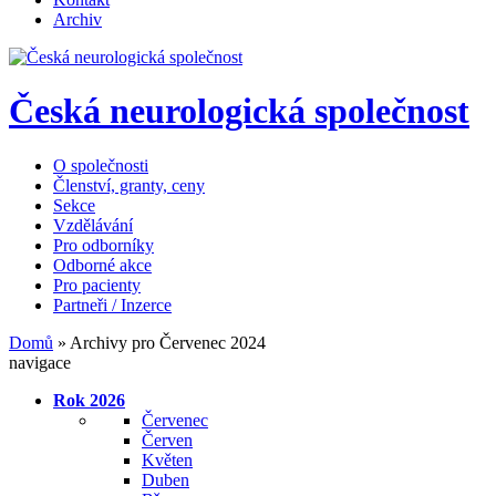
Archiv
Česká neurologická společnost
O společnosti
Členství, granty, ceny
Sekce
Vzdělávání
Pro odborníky
Odborné akce
Pro pacienty
Partneři / Inzerce
Domů
»
Archivy pro Červenec 2024
navigace
Rok 2026
Červenec
Červen
Květen
Duben