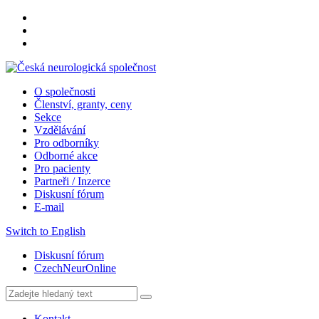
O společnosti
Členství, granty, ceny
Sekce
Vzdělávání
Pro odborníky
Odborné akce
Pro pacienty
Partneři / Inzerce
Diskusní fórum
E-mail
Switch to English
Diskusní fórum
CzechNeurOnline
Kontakt