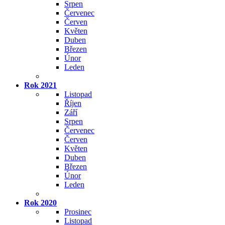
Srpen
Červenec
Červen
Květen
Duben
Březen
Únor
Leden
Rok 2021
Listopad
Říjen
Září
Srpen
Červenec
Červen
Květen
Duben
Březen
Únor
Leden
Rok 2020
Prosinec
Listopad