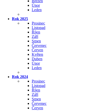
Březen
Únor
Leden
Rok 2025
Prosinec
Listopad
Říjen
Září
Srpen
Červenec
Červen
Květen
Duben
Únor
Leden
Rok 2024
Prosinec
Listopad
Říjen
Září
Srpen
Červenec
Červen