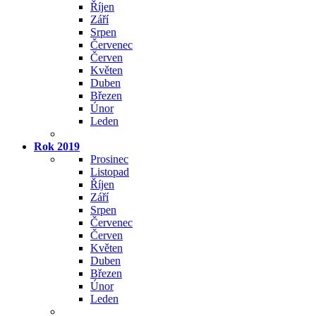
Říjen
Září
Srpen
Červenec
Červen
Květen
Duben
Březen
Únor
Leden
Rok 2019
Prosinec
Listopad
Říjen
Září
Srpen
Červenec
Červen
Květen
Duben
Březen
Únor
Leden