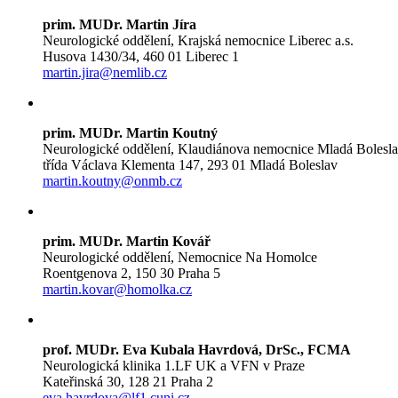
prim. MUDr. Martin Jíra
Neurologické oddělení, Krajská nemocnice Liberec a.s.
Husova 1430/34, 460 01 Liberec 1
martin.jira@nemlib.cz
prim. MUDr. Martin Koutný
Neurologické oddělení, Klaudiánova nemocnice Mladá Bolesl
třída Václava Klementa 147, 293 01 Mladá Boleslav
martin.koutny@onmb.cz
prim. MUDr. Martin Kovář
Neurologické oddělení, Nemocnice Na Homolce
Roentgenova 2, 150 30 Praha 5
martin.kovar@homolka.cz
prof. MUDr. Eva Kubala Havrdová, DrSc., FCMA
Neurologická klinika 1.LF UK a VFN v Praze
Kateřinská 30, 128 21 Praha 2
eva.havrdova@lf1.cuni.cz