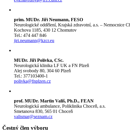
prim. MUDr. Jiří Neumann, FESO
Neurologické oddělení, Krajská zdravotní, a.s. – Nemocnice C
Kochova 1185, 430 12 Chomutov
Tel.: 474 447 846
jiri.neumann@kzcr.eu
MUDr. Jiří Polívka, CSc.
Neurologická klinika LF UK a FN Plzeň
Alej svobody 80, 304 60 Plzeň
Tel.: 377103400-1
polivka@fnplzen.cz
prof. MUDr. Martin Vališ, Ph.D., FEAN
Neurologická ambulance, Poliklinika Choceň, a.s.
Smetanova 830, 565 01 Choceň
valismar@seznam.cz
Čestný člen výboru