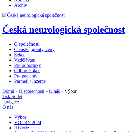
Archiv
Česká neurologická společnost
O společnosti
Členství, granty, ceny
Sekce
Vzdělávání
Pro odborníky
Odborné akce
Pro pacienty
Partneři / Inzerce
Domů
»
O společnosti
»
O nás
»
Výbor
Tisk
Sdílet
navigace
O nás
Výbor
VOLBY 2024
Historie