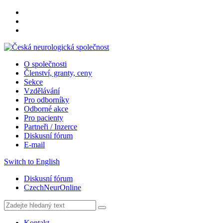
O společnosti
Členství, granty, ceny
Sekce
Vzdělávání
Pro odborníky
Odborné akce
Pro pacienty
Partneři / Inzerce
Diskusní fórum
E-mail
Switch to English
Diskusní fórum
CzechNeurOnline
Kontakt