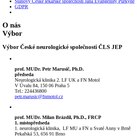
Stanovy České lékařské společnosti Jana Evangelisty Purkyně
GDPR
O nás
Výbor
Výbor České neurologické společnosti ČLS JEP
prof. MUDr. Petr Marusič, Ph.D.
předseda
Neurologická klinika 2. LF UK a FN Motol
V Úvalu 84, 150 06 Praha 5
Tel.: 224436800
petr.marusic@fnmotol.cz
prof. MUDr. Milan Brázdil, Ph.D., FRCP
1. místopředseda
1. neurologická klinika, LF MU a FN u Svaté Anny v Brně
Pekařská 53, 656 91 Brno