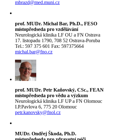
mbrazd@med.muni.cz
prof. MUDr. Michal Bar, Ph.D., FESO
místopředseda pro vzdělávání
Neurologická klinika LF OU a FN Ostrava
17. listopadu 1790, 708 52 Ostrava-Poruba
Tel.: 597 375 601 Fax: 597375664
michal.bar@fno.cz
prof. MUDr. Petr Kaňovský, CSc., FEAN
místopředseda pro vědu a výzkum
Neurologická klinika LF UP a FN Olomouc
I.P.Pavlova 6, 775 20 Olomouc
petr.kanovsky@fnol.cz
MUDr. Ondřej Škoda, Ph.D.
místopředseda pro zdravotní péči