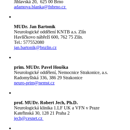
Jihlavská 20, 625 00 Brno
adamova.blanka@fnbrno.cz
MUDr. Jan Bartoník
Neurologické oddělení KNTB a.s. Zlín
Havlíčkovo nábřeží 600, 762 75 Zlín.
Tel.: 577552080
jan.bartonik@bnzlin.cz
prim. MUDr. Pavel Houška
Neurologické oddělení, Nemocnice Strakonice, a.s.
Radomyšlská 336, 386 29 Strakonice
neuro-prim@nemst.cz
prof. MUDr. Robert Jech, Ph.D.
Neurologická klinika 1.LF UK a VFN v Praze
Kateřinská 30, 128 21 Praha 2
jech@cesnet.cz