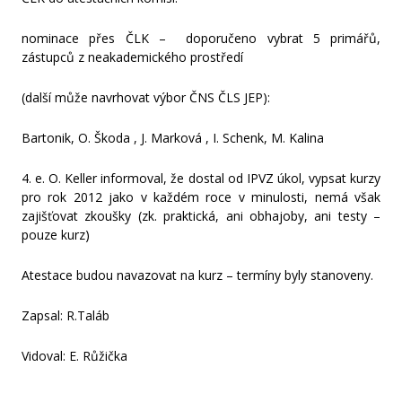
nominace přes ČLK – doporučeno vybrat 5 primářů,
zástupců z neakademického prostředí
(další může navrhovat výbor ČNS ČLS JEP):
Bartonik, O. Škoda , J. Marková , I. Schenk, M. Kalina
4. e. O. Keller informoval, že dostal od IPVZ úkol, vypsat kurzy
pro rok 2012 jako v každém roce v minulosti, nemá však
zajišťovat zkoušky (zk. praktická, ani obhajoby, ani testy –
pouze kurz)
Atestace budou navazovat na kurz – termíny byly stanoveny.
Zapsal: R.Taláb
Vidoval: E. Růžička