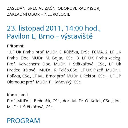
ZASEDÁNÍ SPECIALIZAČNÍ OBOROVÉ RADY (SOR)
Zápis ze schůze SOR Neurologie 29. 8. 2016
ZÁKLADNÍ OBOR – NEUROLOGIE
Specializační vzdělávání 2016
23. listopad 2011, 14:00 hod.,
Pavilon E, Brno – výstaviště
Specializační vzdělávání 2015
Přítomni:
1.LF UK Praha: prof. MUDr. E. Růžička, DrSc. FCMA, 2. LF UK
Zápis ze schůze SOR Neurologie 7. 10. 2014
Praha: Doc. MUDr. M. Bojar, CSc., 3. LF UK Praha -deleg.
Prof. Kalvachem: Doc. MUDr. I. Štětkářová, CSc., LF Uk
Zápis ze schůze SOR Neurologie 15. 10. 2013
Hradec Králové: MUDr . R. Taláb,CSc., LF UK Plzeň: MUDr. J.
Polívka, CSc., LF MU Brno: prof. MUDr. I. Rektor, CSc., , LF UP
Olomouc: prof. MUDr. P. Kaňovský, CSc.
Zápis ze schůze SOR Neurologie 25.10.2012
Konzultanti:
Zápis ze schůze SOR Neurologie 23. 11. 2011
Prof. MUDr. J. Bednařík, CSc., doc. MUDr. O. Keller, CSc., doc.
MUDr. I. Štětkářová, CSc.
Zápis z ustavující schůze SOR Neurologie 31. 10. 2011
PROGRAM
Informace o změnách ve specializačním vzdělávání od roku