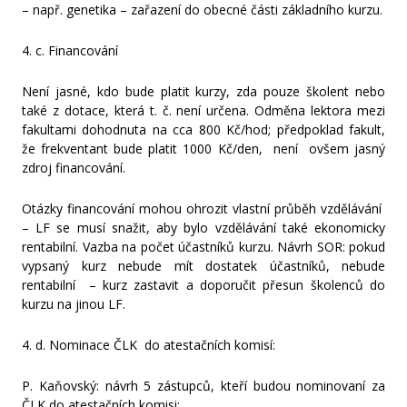
– např. genetika – zařazení do obecné části základního kurzu.
4. c. Financování
Není jasné, kdo bude platit kurzy, zda pouze školent nebo
také z dotace, která t. č. není určena. Odměna lektora mezi
fakultami dohodnuta na cca 800 Kč/hod; předpoklad fakult,
že frekventant bude platit 1000 Kč/den, není ovšem jasný
zdroj financování.
Otázky financování mohou ohrozit vlastní průběh vzdělávání
– LF se musí snažit, aby bylo vzdělávání také ekonomicky
rentabilní. Vazba na počet účastníků kurzu. Návrh SOR: pokud
vypsaný kurz nebude mít dostatek účastníků, nebude
rentabilní – kurz zastavit a doporučit přesun školenců do
kurzu na jinou LF.
4. d. Nominace ČLK do atestačních komisí:
P. Kaňovský: návrh 5 zástupců, kteří budou nominovaní za
ČLK do atestačních komisi: