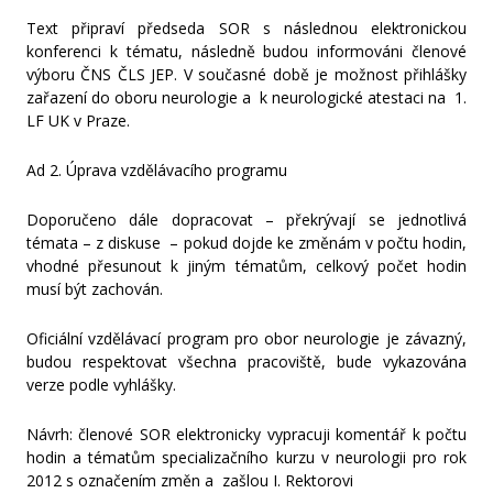
Text připraví předseda SOR s následnou elektronickou
konferenci k tématu, následně budou informováni členové
výboru ČNS ČLS JEP. V současné době je možnost přihlášky
zařazení do oboru neurologie a k neurologické atestaci na 1.
LF UK v Praze.
Ad 2. Úprava vzdělávacího programu
Doporučeno dále dopracovat – překrývají se jednotlivá
témata – z diskuse – pokud dojde ke změnám v počtu hodin,
vhodné přesunout k jiným tématům, celkový počet hodin
musí být zachován.
Oficiální vzdělávací program pro obor neurologie je závazný,
budou respektovat všechna pracoviště, bude vykazována
verze podle vyhlášky.
Návrh: členové SOR elektronicky vypracuji komentář k počtu
hodin a tématům specializačního kurzu v neurologii pro rok
2012 s označením změn a zašlou I. Rektorovi