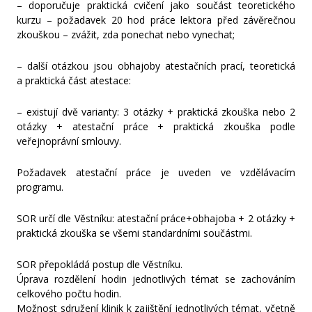
– doporučuje praktická cvičení jako součást teoretického
kurzu – požadavek 20 hod práce lektora před závěrečnou
zkouškou – zvážit, zda ponechat nebo vynechat;
– další otázkou jsou obhajoby atestačních prací, teoretická
a praktická část atestace:
– existují dvě varianty: 3 otázky + praktická zkouška nebo 2
otázky + atestační práce + praktická zkouška podle
veřejnoprávní smlouvy.
Požadavek atestační práce je uveden ve vzdělávacím
programu.
SOR určí dle Věstníku: atestační práce+obhajoba + 2 otázky +
praktická zkouška se všemi standardními součástmi.
SOR přepokládá postup dle Věstníku.
Úprava rozdělení hodin jednotlivých témat se zachováním
celkového počtu hodin.
Možnost sdružení klinik k zajištění jednotlivých témat, včetně