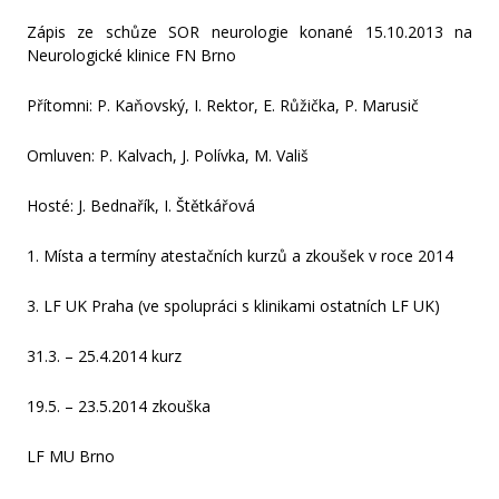
Zápis ze schůze SOR neurologie konané 15.10.2013 na
Zápis ze schůze SOR Neurologie 29. 8. 2016
Neurologické klinice FN Brno
Specializační vzdělávání 2016
Přítomni: P. Kaňovský, I. Rektor, E. Růžička, P. Marusič
Specializační vzdělávání 2015
Omluven: P. Kalvach, J. Polívka, M. Vališ
Hosté: J. Bednařík, I. Štětkářová
Zápis ze schůze SOR Neurologie 7. 10. 2014
1. Místa a termíny atestačních kurzů a zkoušek v roce 2014
Zápis ze schůze SOR Neurologie 15. 10. 2013
3. LF UK Praha (ve spolupráci s klinikami ostatních LF UK)
Zápis ze schůze SOR Neurologie 25.10.2012
31.3. – 25.4.2014 kurz
Zápis ze schůze SOR Neurologie 23. 11. 2011
19.5. – 23.5.2014 zkouška
Zápis z ustavující schůze SOR Neurologie 31. 10. 2011
LF MU Brno
Informace o změnách ve specializačním vzdělávání od roku