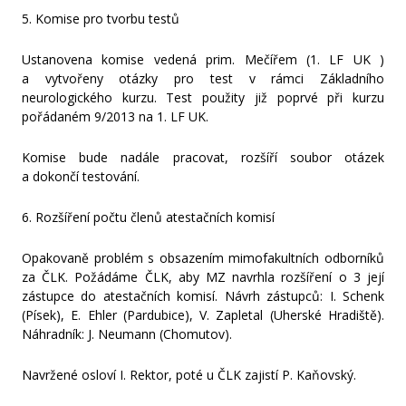
5. Komise pro tvorbu testů
Ustanovena komise vedená prim. Mečířem (1. LF UK )
a vytvořeny otázky pro test v rámci Základního
neurologického kurzu. Test použity již poprvé při kurzu
pořádaném 9/2013 na 1. LF UK.
Komise bude nadále pracovat, rozšíří soubor otázek
a dokončí testování.
6. Rozšíření počtu členů atestačních komisí
Opakovaně problém s obsazením mimofakultních odborníků
za ČLK. Požádáme ČLK, aby MZ navrhla rozšíření o 3 její
zástupce do atestačních komisí. Návrh zástupců: I. Schenk
(Písek), E. Ehler (Pardubice), V. Zapletal (Uherské Hradiště).
Náhradník: J. Neumann (Chomutov).
Navržené osloví I. Rektor, poté u ČLK zajistí P. Kaňovský.