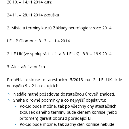
20.10. – 14.11.2014 kurz
2012
24.11. – 28.11.2014 zkouška
2. Místa a termíny kurzů Základy neurologie v roce 2014
LF UP Olomouc: 31.3. – 11.4.2014
2. LF UK (ve spolupráci s 1. a 3. LF UK): 8.9. – 19.9.2014
3. Atestační zkouška
Proběhla diskuse o atestacích 5/2013 na 2. LF UK, kde
neuspělo 9 z 21 atestujících.
Nadále nutné požadovat dostatečnou úroveň znalostí.
Snaha o rovné podmínky a co nejvyšší objektivitu:
Pokud bude možné, tak po všechny dny atestačních
zkoušek daného termínu bude členem komise (nebo
přítomen) garant oboru z pořádající LF.
Pokud bude možné, tak žádný člen komise nebude