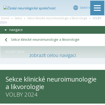
Switch to English
ČESKÁ
Domů
»
Sekce
»
Sekce klinické neuroimunologie a likvorologie
NEUROLOGICKÁ
»
VOLBY
2024
SPOLEČNOST
navigace
Sekce klinické neuroimunologie a likvorologie
VOLBY 2024
Kongresy
Historie
Sekce klinické neuroimunologie
a likvorologie
Zápisy a stanoviska výboru
VOLBY 2024
Přihláška nových členů