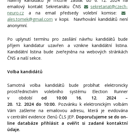
Návrhy kandidátů je možné zasílat do 6. 12. 2024 na
emailový kontakt Sekretariátu ČNS
sekretariat@czech-
neuro.cz
a na email předsedy volební komise:
ales.tomek@gmail.com
v kopii. Navrhování kandidátů není
anonymní.
Po uplynutí termínu pro zasílání návrhu kandidátů bude
příjem kandidatur uzavřen a vznikne kandidátní listina.
Kandidátní listina bude zveřejněna na webových stránkách
ČNS a naší sekce.
Volba kandidátů
Samotná volba kandidátů bude probíhat elektronicky
prostřednictvím volebního systému Election Runner
v období
od 10:00 16. 12. 2
024 –
20. 12. 2024
do 10:00.
Pozvánku k elektronickým volbám
Vám zašleme na emailovou adresu, která je evidována
v centrální evidence členů ČLS JEP.
Doporučujeme se do on-
line databáze přihlásit a ověřit si zadané kontaktní
údaje.