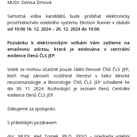
MUDr. Denisa Zimová
Samotná volba kandidátů bude probíhat elektronicky
prostřednictvím volebního systému Election Runner v období
od 10:00 16. 12. 2
024 – 20. 12. 2024
do 10:00.
Pozvánku k elektronickým volbám Vám zašleme na
emailovou adresu, která je evidována v centrální
evidence členů ČLS JEP.
Voleb se mohou účastnit pouze řádní členové ČNS ČLS JEP,
kteří mají zároveň rozšířené členství v Sekci klinické
neuroimunologie a likvorologie ČNS ČLS JEP schválené ke
dni 30. 11. 2024. Rozhodující je seznam členů Centrální
evidence členů ČLS JEP.
Děkujeme za spolupráci.
S přátelským pozdravem
doc. MUDr. Aleš Tomek, Ph.D., FESO – předseda volební