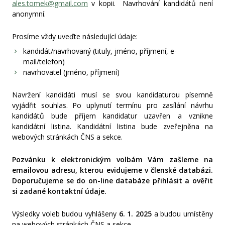
ales.tomek@gmail.com
v kopii. Navrhování kandidátů není
anonymní.
Prosíme vždy uveďte následující údaje:
kandidát/navrhovaný (tituly, jméno, příjmení, e-
mail/telefon)
navrhovatel (jméno, příjmení)
Navržení kandidáti musí se svou kandidaturou písemně
vyjádřit souhlas. Po uplynutí termínu pro zasílání návrhu
kandidátů bude příjem kandidatur uzavřen a vznikne
kandidátní listina. Kandidátní listina bude zveřejněna na
webových stránkách ČNS a sekce.
Pozvánku k elektronickým volbám Vám zašleme na
emailovou adresu, kterou evidujeme v členské databázi.
Doporučujeme se do on-line databáze přihlásit a ověřit
si zadané kontaktní údaje.
Výsledky voleb budou vyhlášeny
6. 1. 2025
a budou umístěny
na webových stránkách ČNS a sekce.