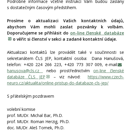
Podrobné informace včetně instrukcí Vám budou zaslány
s dostatečným časovým předstihem.
Prosíme o aktualizaci Vašich kontaktních údajů,
abychom Vám mohli zaslat pozvánky k volbám.
Doporučujeme se přihlásit do
on-line členské databáze
o věřit si členství v sekci a zadané kontaktní údaje.
Aktualizaci kontaktů lze provádět také v součinnosti se
sekretariátem ČLS JEP, kontaktní osoba: Dana Hanušová,
telefon: +420 224 266 223, +420 773 307 009, e-mail:
hanusova@cls.cz
nebo prostřednictvím
on-line členské
databáze ČLS JEP
– viz návod:
https://www.czech-
neuro.cz/aktualita/online-pristup-do-databaze-cls-jep/
S přátelským pozdravem
volební komise
prof. MUDr. Michal Bar, Ph.D.
prof. MUDr. Roman Herzig, Ph.D.
doc. MUDr. Aleš Tomek, Ph.D.