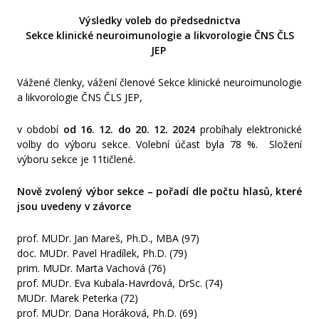
Výsledky voleb do předsednictva
Odkazy
Sekce klinické neuroimunologie a likvorologie
ČNS ČLS
JEP
Vážené členky, vážení členové Sekce klinické neuroimunologie
a likvorologie ČNS ČLS JEP,
v období
od 16. 12. do 20. 12. 2024
probíhaly elektronické
volby do výboru sekce. Volební účast byla 78 %. Složení
výboru sekce je 11tičlené.
Nově zvolený výbor sekce – pořadí dle počtu hlasů, které
jsou uvedeny v závorce
prof. MUDr. Jan Mareš, Ph.D., MBA (97)
doc. MUDr. Pavel Hradílek, Ph.D. (79)
prim. MUDr. Marta Vachová (76)
prof. MUDr. Eva Kubala-Havrdová, DrSc. (74)
MUDr. Marek Peterka (72)
prof. MUDr. Dana Horáková, Ph.D. (69)