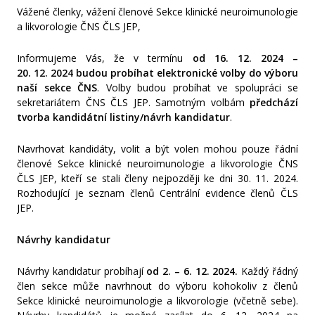
Vážené členky, vážení členové Sekce klinické neuroimunologie
a likvorologie ČNS ČLS JEP,
Informujeme Vás, že v termínu
od
16. 12. 2024 –
20. 12. 2024
budou
probíhat elektronické volby do výboru
naší sekce ČNS
. Volby budou probíhat ve spolupráci se
sekretariátem ČNS ČLS JEP. Samotným volbám
předchází
tvorba kandidátní listiny/návrh kandidatur
.
Navrhovat kandidáty, volit a být volen mohou pouze řádní
členové Sekce klinické neuroimunologie a likvorologie ČNS
ČLS JEP, kteří se stali členy nejpozději ke dni 30. 11. 2024.
Rozhodující je seznam členů Centrální evidence členů ČLS
JEP.
Návrhy kandidatur
Návrhy kandidatur probíhají
od 2. – 6. 12. 2024.
Každý řádný
člen sekce může navrhnout do výboru kohokoliv z členů
Sekce klinické neuroimunologie a likvorologie (včetně sebe).