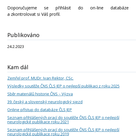
Červen
Doporučujeme se přihlásit do on-line databáze
a zkontrolovat si Váš profil.
Květen
Publikováno
Duben
24.2.2023
Únor
Kam dál
Leden
Zemřel prof. MUDr. Ivan Rektor, CSc.
Rok 2024
Výsledky soutěže ČNS ČLS JEP o nejlepší publikaci z roku 2025
Sběr materiálů historie ČNS – Výzva
Prosinec
39. český a slovenský neurologický sjezd
Online přístup do databáze ČLS JEP
Listopad
Seznam přihlášených prací do soutěže ČNS ČLS JEP o nejlepší
neurologické publikace roku 2021
Seznam přihlášených prací do soutěže ČNS ČLS JEP o nejlepší
Říjen
neurologické publikace roku 2019