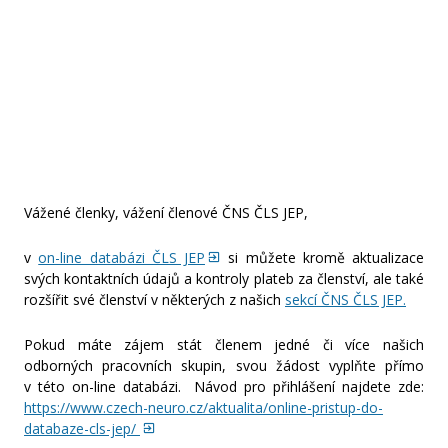
Únor
Leden
Rok 2025
Prosinec
Vážené členky, vážení členové ČNS ČLS JEP,
Listopad
v
on-line databázi ČLS JEP
si můžete kromě aktualizace
Říjen
svých kontaktních údajů a kontroly plateb
za členství, ale také
rozšířit své členství v některých z našich
sekcí ČNS ČLS JEP.
Září
Pokud máte zájem stát členem jedné či více našich
odborných pracovních skupin, svou žádost vyplňte přímo
Srpen
v této on-line databázi. Návod pro přihlášení najdete zde:
https://www.czech-neuro.cz/aktualita/online-pristup-do-
Červenec
databaze-cls-jep/