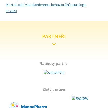
Mezinárodní videokonference behaviorální neurologie
Září
PF 2020
Srpen
Červenec
PARTNEŘI
Červen
Květen
Platinový partner
Duben
Březen
Zlatý partner
Únor
Leden