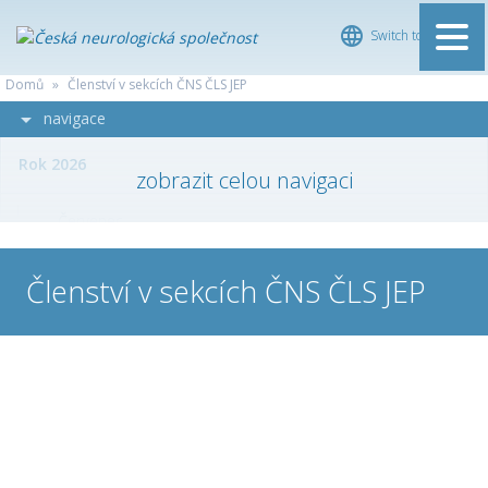
Switch to English
ČESKÁ
Domů
»
Členství v sekcích ČNS ČLS JEP
NEUROLOGICKÁ
navigace
SPOLEČNOST
Rok 2026
Červenec
Červen
Členství v sekcích ČNS ČLS JEP
Květen
Duben
Březen