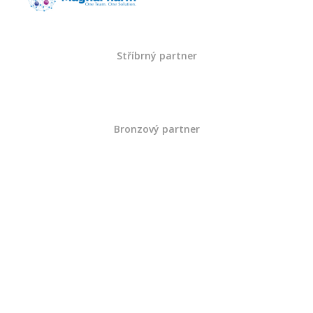
Rok 2023
Stříbrný partner
Prosinec
Listopad
Bronzový partner
Říjen
Září
Srpen
Červenec
Červen