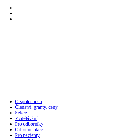
O společnosti
Členství, granty, ceny
Sekce
Vzdělávání
Pro odborníky
Odborné akce
Pro pacienty