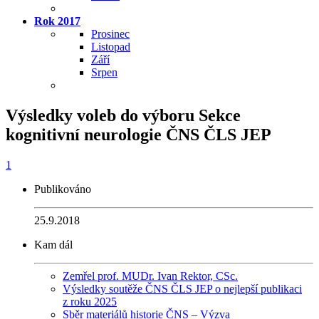
Rok 2017
Prosinec
Listopad
Září
Srpen
Výsledky voleb do výboru Sekce
kognitivní neurologie ČNS ČLS JEP
1
Publikováno
25.9.2018
Kam dál
Zemřel prof. MUDr. Ivan Rektor, CSc.
Výsledky soutěže ČNS ČLS JEP o nejlepší publikaci
z roku 2025
Sběr materiálů historie ČNS – Výzva