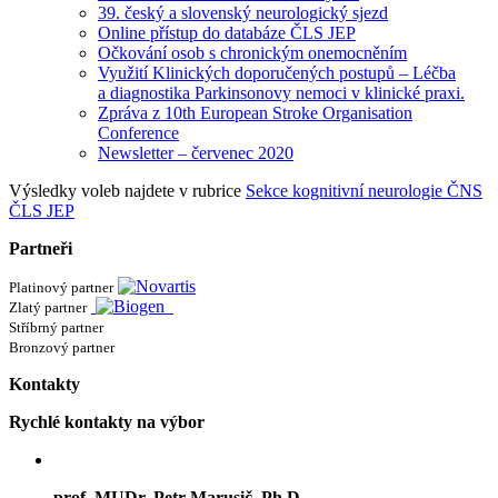
39. český a slovenský neurologický sjezd
Online přístup do databáze ČLS JEP
Očkování osob s chronickým onemocněním
Využití Klinických doporučených postupů – Léčba
a diagnostika Parkinsonovy nemoci v klinické praxi.
Zpráva z 10th European Stroke Organisation
Conference
Newsletter – červenec 2020
Výsledky voleb najdete v rubrice
Sekce kognitivní neurologie ČNS
ČLS JEP
Partneři
Platinový partner
Zlatý partner
Stříbrný partner
Bronzový partner
Kontakty
Rychlé kontakty na výbor
prof. MUDr. Petr Marusič, Ph.D.