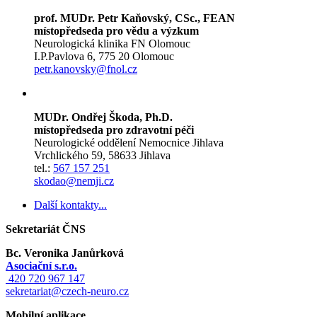
prof. MUDr. Petr Kaňovský, CSc., FEAN
místopředseda pro vědu a výzkum
Neurologická klinika FN Olomouc
I.P.Pavlova 6, 775 20 Olomouc
petr.kanovsky@fnol.cz
MUDr. Ondřej Škoda, Ph.D.
místopředseda pro zdravotní péči
Neurologické oddělení Nemocnice Jihlava
Vrchlického 59, 58633 Jihlava
tel.:
567 157 251
skodao@nemji.cz
Další kontakty...
Sekretariát ČNS
Bc. Veronika Janůrková
Asociační s.r.o.
420 720 967 147
sekretariat@czech-neuro.cz
Mobilní aplikace