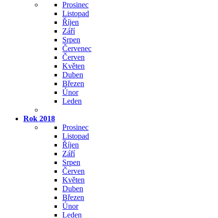
Prosinec
Listopad
Říjen
Září
Srpen
Červenec
Červen
Květen
Duben
Březen
Únor
Leden
Rok 2018
Prosinec
Listopad
Říjen
Září
Srpen
Červen
Květen
Duben
Březen
Únor
Leden