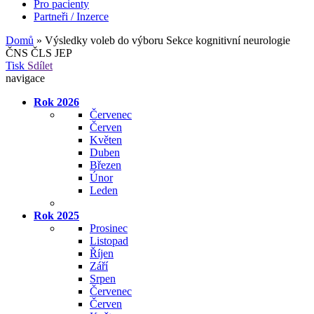
Pro pacienty
Partneři / Inzerce
Domů
»
Výsledky voleb do výboru Sekce kognitivní neurologie
ČNS ČLS JEP
Tisk
Sdílet
navigace
Rok 2026
Červenec
Červen
Květen
Duben
Březen
Únor
Leden
Rok 2025
Prosinec
Listopad
Říjen
Září
Srpen
Červenec
Červen