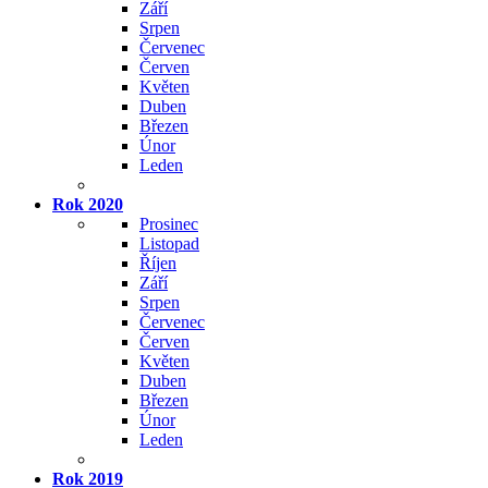
Září
Srpen
Červenec
Červen
Květen
Duben
Březen
Únor
Leden
Rok 2020
Prosinec
Listopad
Říjen
Září
Srpen
Červenec
Červen
Květen
Duben
Březen
Únor
Leden
Rok 2019