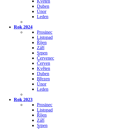
Květen
Duben
Únor
Leden
Rok 2024
Prosinec
Listopad
Říjen
Září
Srpen
Červenec
Červen
Květen
Duben
Březen
Únor
Leden
Rok 2023
Prosinec
Listopad
Říjen
Září
Srpen