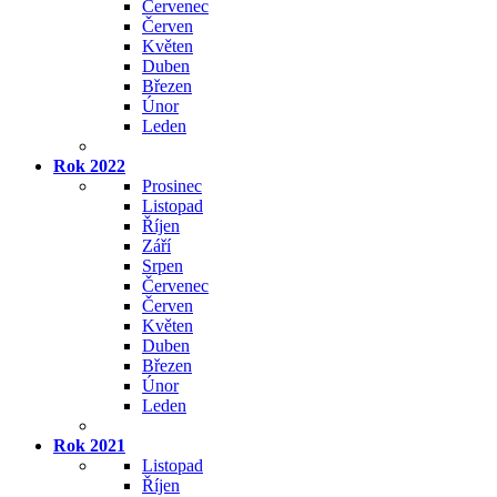
Červenec
Červen
Květen
Duben
Březen
Únor
Leden
Rok 2022
Prosinec
Listopad
Říjen
Září
Srpen
Červenec
Červen
Květen
Duben
Březen
Únor
Leden
Rok 2021
Listopad
Říjen