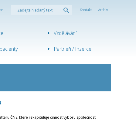
ne
Kontakt
Archiv
ce
Vzdělávání
pacienty
Partneři / Inzerce
4
etteru ČNS, které rekapituluje činnost výboru společnosti