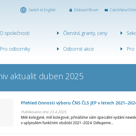
Switch to English
Diskusní fórum
CzechNeurOnli
ICKÁ
O společnosti
Členství, granty, ceny
Sek
ST
Pro odborníky
Odborné akce
Pro 
hiv aktualit duben 2025
Přehled činnosti výboru ČNS ČLS JEP v letech 2021–202
Publikováno dne 23.4.2025.
Milé kolegyně, milí kolegové, přinášíme vám speciální vydání newsl
v uplynulém funkčním období 2021–2024. Děkujeme...