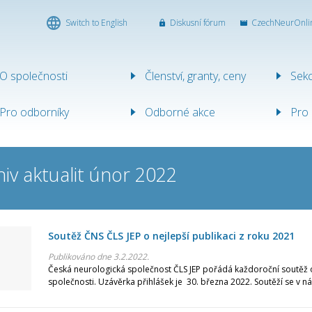
Switch to English
Diskusní fórum
CzechNeurOnli
ICKÁ
O společnosti
Členství, granty, ceny
Sek
ST
Pro odborníky
Odborné akce
Pro 
hiv aktualit únor 2022
Soutěž ČNS ČLS JEP o nejlepší publikaci z roku 2021
Publikováno dne 3.2.2022.
Česká neurologická společnost ČLS JEP pořádá každoroční soutěž o
společnosti. Uzávěrka přihlášek je 30. března 2022. Soutěží se v násl