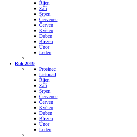
Říjen
Září
Srpen
Červenec
Červen
Květen
Duben
Březen
Únor
Leden
Rok 2019
Prosinec
Listopad
Říjen
Září
Srpen
Červenec
Červen
Květen
Duben
Březen
Únor
Leden