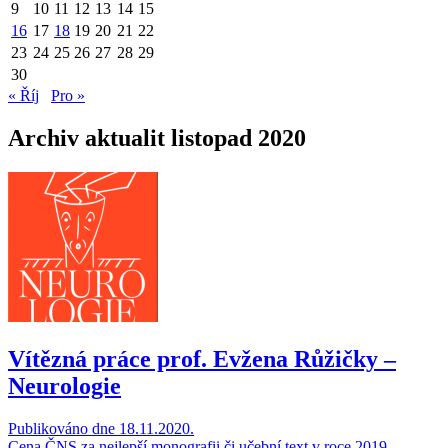
9
10
11
12
13
14
15
16
17
18
19
20
21
22
23
24
25
26
27
28
29
30
« Říj
Pro »
Archiv aktualit listopad 2020
Vítězná práce prof. Evžena Růžičky –
Neurologie
Publikováno dne 18.11.2020.
Cena ČNS za nejlepší monografii či učební text v roce 2019