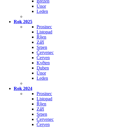
Březen
Únor
Leden
Rok 2025
Prosinec
Listopad
Říjen
Září
Srpen
Červenec
Červen
Květen
Duben
Únor
Leden
Rok 2024
Prosinec
Listopad
Říjen
Září
Srpen
Červenec
Červen