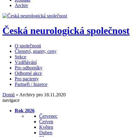
Archiv
Česká neurologická společnost
O společnosti
Členství, granty, ceny
Sekce
Vzdělávání
Pro odborníky
Odborné akce
Pro pacienty
Partneři / Inzerce
Domů
»
Archivy pro 18.11.2020
navigace
Rok 2026
Červenec
Červen
Květen
Duben