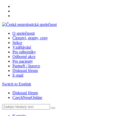
O společnosti
Členství, granty, ceny
Sekce
Vzdělávání
Pro odborníky
Odborné akce
Pro pacienty
Partneři / Inzerce
Diskusní fórum
E-mail
Switch to English
Diskusní fórum
CzechNeurOnline
Kontakt