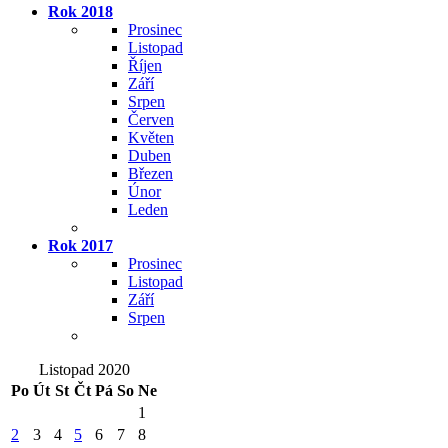
Rok 2018
Prosinec
Listopad
Říjen
Září
Srpen
Červen
Květen
Duben
Březen
Únor
Leden
Rok 2017
Prosinec
Listopad
Září
Srpen
Listopad 2020
Po
Út
St
Čt
Pá
So
Ne
1
2
3
4
5
6
7
8