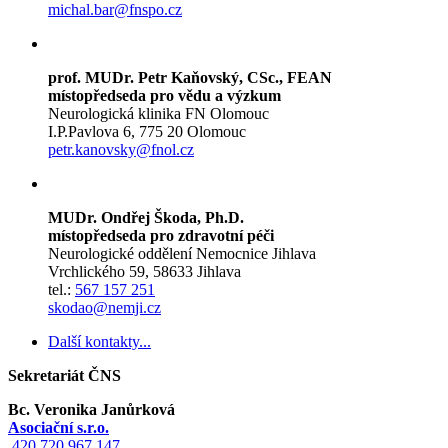
michal.bar@fnspo.cz
prof. MUDr. Petr Kaňovský, CSc., FEAN
místopředseda pro vědu a výzkum
Neurologická klinika FN Olomouc
I.P.Pavlova 6, 775 20 Olomouc
petr.kanovsky@fnol.cz
MUDr. Ondřej Škoda, Ph.D.
místopředseda pro zdravotní péči
Neurologické oddělení Nemocnice Jihlava
Vrchlického 59, 58633 Jihlava
tel.:
567 157 251
skodao@nemji.cz
Další kontakty...
Sekretariát ČNS
Bc. Veronika Janůrková
Asociační s.r.o.
420 720 967 147