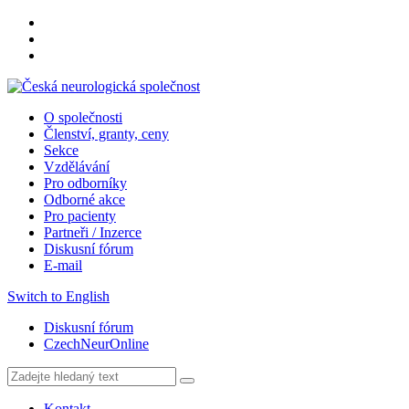
O společnosti
Členství, granty, ceny
Sekce
Vzdělávání
Pro odborníky
Odborné akce
Pro pacienty
Partneři / Inzerce
Diskusní fórum
E-mail
Switch to English
Diskusní fórum
CzechNeurOnline
Kontakt