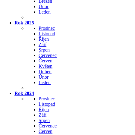
Březen
Únor
Leden
Rok 2025
Prosinec
Listopad
Říjen
Září
Srpen
Červenec
Červen
Květen
Duben
Únor
Leden
Rok 2024
Prosinec
Listopad
Říjen
Září
Srpen
Červenec
Červen