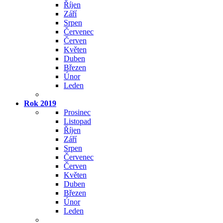
Říjen
Září
Srpen
Červenec
Červen
Květen
Duben
Březen
Únor
Leden
Rok 2019
Prosinec
Listopad
Říjen
Září
Srpen
Červenec
Červen
Květen
Duben
Březen
Únor
Leden