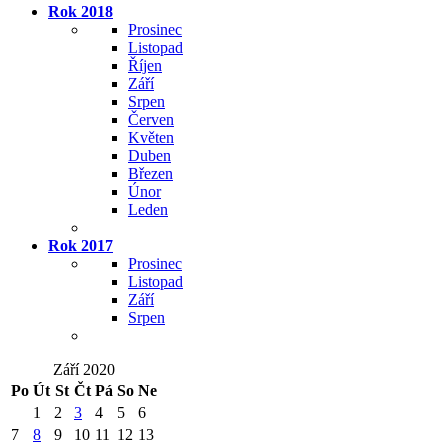
Rok 2018
Prosinec
Listopad
Říjen
Září
Srpen
Červen
Květen
Duben
Březen
Únor
Leden
Rok 2017
Prosinec
Listopad
Září
Srpen
Září 2020
Po
Út
St
Čt
Pá
So
Ne
1
2
3
4
5
6
7
8
9
10
11
12
13