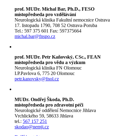
prof. MUDr. Michal Bar, Ph.D., FESO
místopředseda pro vzdělávání
Neurologická klinika Fakultní nemocnice Ostrava
17. listopadu 1790, 708 52 Ostrava-Poruba
Tel.: 597 375 601 Fax: 597375664
michal.bar@fnspo.cz
prof. MUDr. Petr Kaňovský, CSc., FEAN
místopředseda pro vědu a výzkum
Neurologická klinika FN Olomouc
I.P.Pavlova 6, 775 20 Olomouc
petr.kanovsky@fnol.cz
MUDr. Ondřej Škoda, Ph.D.
místopředseda pro zdravotní péči
Neurologické oddělení Nemocnice Jihlava
Vrchlického 59, 58633 Jihlava
tel.:
567 157 251
skodao@nemji.cz