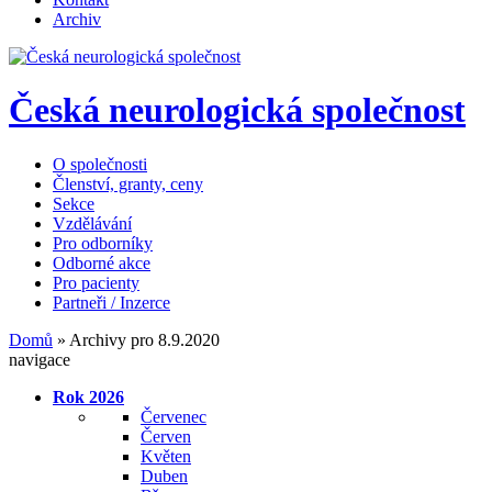
Archiv
Česká neurologická společnost
O společnosti
Členství, granty, ceny
Sekce
Vzdělávání
Pro odborníky
Odborné akce
Pro pacienty
Partneři / Inzerce
Domů
»
Archivy pro 8.9.2020
navigace
Rok 2026
Červenec
Červen
Květen
Duben