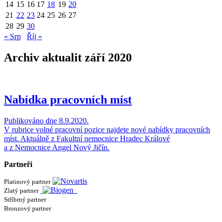
14
15
16
17
18
19
20
21
22
23
24
25
26
27
28
29
30
« Srp
Říj »
Archiv aktualit září 2020
Nabídka pracovních míst
Publikováno dne 8.9.2020.
V rubrice volné pracovní pozice najdete nové nabídky pracovních
míst. Aktuálně z Fakultní nemocnice Hradec Králové
a z Nemocnice Angel Nový Jičín.
Partneři
Platinový partner
Zlatý partner
Stříbrný partner
Bronzový partner