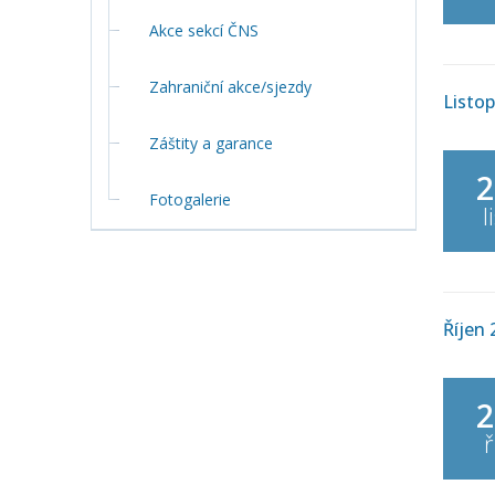
Akce sekcí ČNS
Zahraniční akce/sjezdy
Listo
Záštity a garance
2
Fotogalerie
l
Říjen 
2
ř