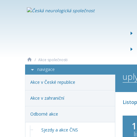
ČESKÁ
NEUROLOG
SPOLEČNO
/
Akce společnosti
navigace
upl
Akce v České republice
Akce v zahraniční
Listo
Odborné akce
1
Sjezdy a akce ČNS
l