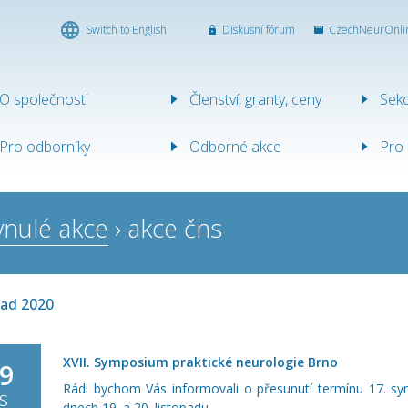
Switch to English
Diskusní fórum
CzechNeurOnli
ICKÁ
O společnosti
Členství, granty, ceny
Sek
ST
Pro odborníky
Odborné akce
Pro 
ynulé akce
› akce čns
pad 2020
XVII. Symposium praktické neurologie Brno
9
Rádi bychom Vás informovali o přesunutí termínu 17. sym
is
dnech 19. a 20. listopadu…