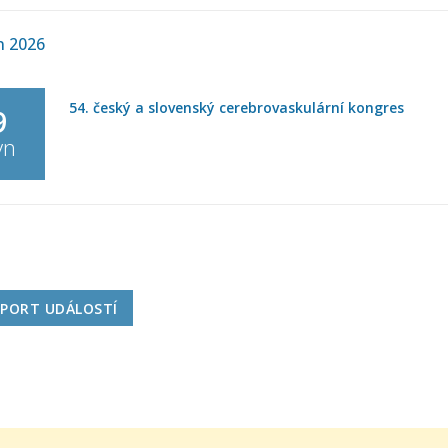
n 2026
54. český a slovenský cerebrovaskulární kongres
9
vn
igace
nam
XPORT UDÁLOSTÍ
e)