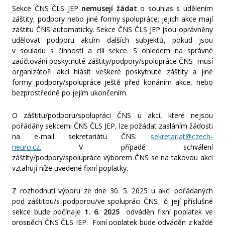
Záštity a garance
Sekce ČNS ČLS JEP
nemusejí žádat
o souhlas s udělením
záštity, podpory nebo jiné formy spolupráce; jejich akce mají
záštitu ČNS automaticky. Sekce ČNS ČLS JEP jsou oprávněny
Fotogalerie
udělovat podporu akcím dalších subjektů, pokud jsou
v souladu s činností a cíli sekce. S ohledem na správné
zaúčtování poskytnuté záštity/podpory/spolupráce ČNS musí
organizátoři akcí hlásit veškeré poskytnuté záštity a jiné
formy podpory/spolupráce ještě před konáním akce, nebo
bezprostředně po jejím ukončením.
O záštitu/podporu/spolupráci ČNS u akcí, které nejsou
pořádány sekcemi ČNS ČLS JEP, lze požádat zasláním žádosti
na e-mail sekretariátu ČNS:
sekretariat@czech-
neuro.cz.
V případě schválení
záštity/podpory/spolupráce výborem ČNS se na takovou akci
vztahují níže uvedené fixní poplatky.
Z rozhodnutí výboru ze dne 30. 5. 2025 u akcí pořádaných
pod záštitou/s podporou/ve spolupráci ČNS či její příslušné
sekce bude počínaje
1. 6. 2025
odváděn fixní poplatek ve
prospěch ČNS ČLS JEP. Fixní poplatek bude odváděn z každé