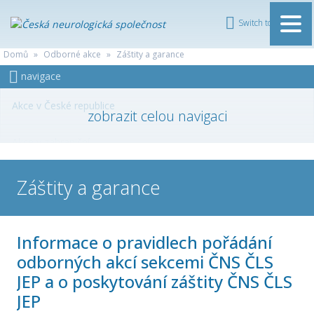
Switch to English
ČESKÁ
Domů
»
Odborné akce
»
Záštity a garance
NEUROLOGICKÁ
navigace
SPOLEČNOST
Akce v České republice
Akce v zahraniční
Odborné akce
Záštity a garance
Sjezdy a akce ČNS
Informace o pravidlech pořádání
Akce sekcí ČNS
odborných akcí sekcemi ČNS ČLS
JEP a o poskytování záštity ČNS ČLS
Zahraniční akce/sjezdy
JEP