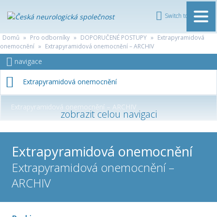
Switch to English
ČESKÁ
Domů
»
Pro odborníky
»
DOPORUČENÉ POSTUPY
NEUROLOGICKÁ
»
Extrapyramidová
onemocnění
»
Extrapyramidová onemocnění – ARCHIV
SPOLEČNOST
navigace
Extrapyramidová onemocnění
Extrapyramidová onemocnění – ARCHIV
Extrapyramidová onemocnění
Extrapyramidová onemocnění –
ARCHIV