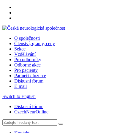
O společnosti
Členství, granty, ceny
Sekce
Vzdělávání
Pro odborníky
Odborné akce
Pro pacienty
Partneři / Inzerce
Diskusní fórum
E-mail
Switch to English
Diskusní fórum
CzechNeurOnline
Kontakt