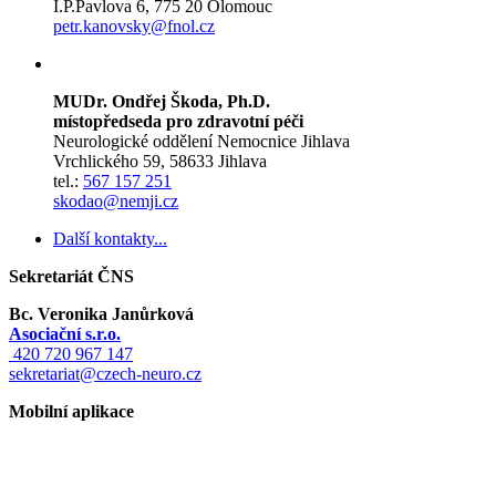
I.P.Pavlova 6, 775 20 Olomouc
petr.kanovsky@fnol.cz
MUDr. Ondřej Škoda, Ph.D.
místopředseda pro zdravotní péči
Neurologické oddělení Nemocnice Jihlava
Vrchlického 59, 58633 Jihlava
tel.:
567 157 251
skodao@nemji.cz
Další kontakty...
Sekretariát ČNS
Bc. Veronika Janůrková
Asociační s.r.o.
420 720 967 147
sekretariat@czech-neuro.cz
Mobilní aplikace