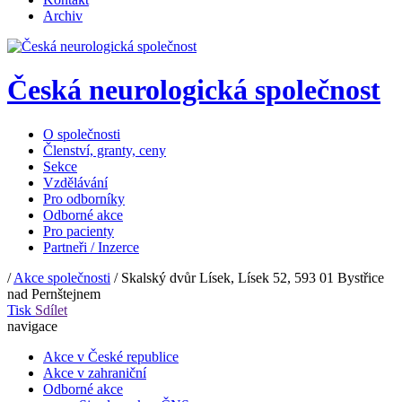
Archiv
Česká neurologická společnost
O společnosti
Členství, granty, ceny
Sekce
Vzdělávání
Pro odborníky
Odborné akce
Pro pacienty
Partneři / Inzerce
/
Akce společnosti
/
Skalský dvůr Lísek, Lísek 52, 593 01 Bystřice
nad Pernštejnem
Tisk
Sdílet
navigace
Akce v České republice
Akce v zahraniční
Odborné akce