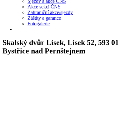
Sjezdy a akce ČNS
Akce sekcí ČNS
Zahraniční akce/sjezdy
Záštity a garance
Fotogalerie
Skalský dvůr Lísek, Lísek 52, 593 01
Bystřice nad Pernštejnem