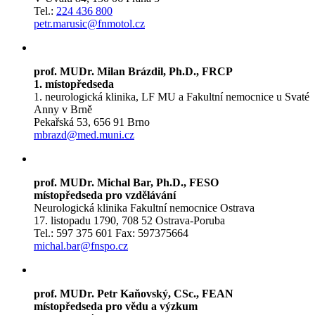
Tel.:
224 436 800
petr.marusic@fnmotol.cz
prof. MUDr. Milan Brázdil, Ph.D., FRCP
1. místopředseda
1. neurologická klinika, LF MU a Fakultní nemocnice u Svaté
Anny v Brně
Pekařská 53, 656 91 Brno
mbrazd@med.muni.cz
prof. MUDr. Michal Bar, Ph.D., FESO
místopředseda pro vzdělávání
Neurologická klinika Fakultní nemocnice Ostrava
17. listopadu 1790, 708 52 Ostrava-Poruba
Tel.: 597 375 601 Fax: 597375664
michal.bar@fnspo.cz
prof. MUDr. Petr Kaňovský, CSc., FEAN
místopředseda pro vědu a výzkum