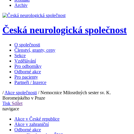
Archiv
Česká neurologická společnost
O společnosti
Členství, granty, ceny
Sekce
Vzdělávání
Pro odborníky
Odborné akce
Pro pacienty
Partneři / Inzerce
/
Akce společnosti
/
Nemocnice Milosrdných sester sv. K.
Boromejského v Praze
Tisk
Sdílet
navigace
Akce v České republice
Akce v zahraniční
Odborné akce