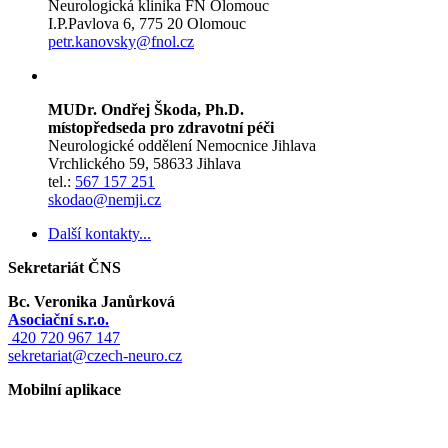
Neurologická klinika FN Olomouc
I.P.Pavlova 6, 775 20 Olomouc
petr.kanovsky@fnol.cz
MUDr. Ondřej Škoda, Ph.D.
místopředseda pro zdravotní péči
Neurologické oddělení Nemocnice Jihlava
Vrchlického 59, 58633 Jihlava
tel.:
567 157 251
skodao@nemji.cz
Další kontakty...
Sekretariát ČNS
Bc. Veronika Janůrková
Asociační s.r.o.
420 720 967 147
sekretariat@czech-neuro.cz
Mobilní aplikace