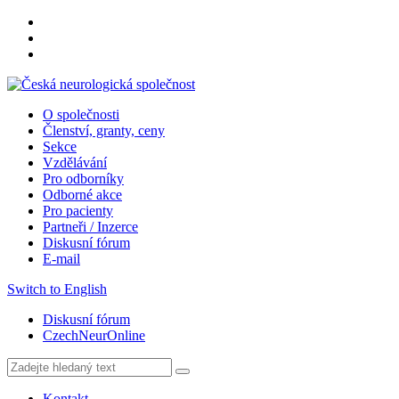
O společnosti
Členství, granty, ceny
Sekce
Vzdělávání
Pro odborníky
Odborné akce
Pro pacienty
Partneři / Inzerce
Diskusní fórum
E-mail
Switch to English
Diskusní fórum
CzechNeurOnline
Kontakt