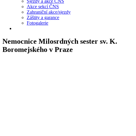
Sjezdy a akce ČNS
Akce sekcí ČNS
Zahraniční akce/sjezdy
Záštity a garance
Fotogalerie
Nemocnice Milosrdných sester sv. K.
Boromejského v Praze