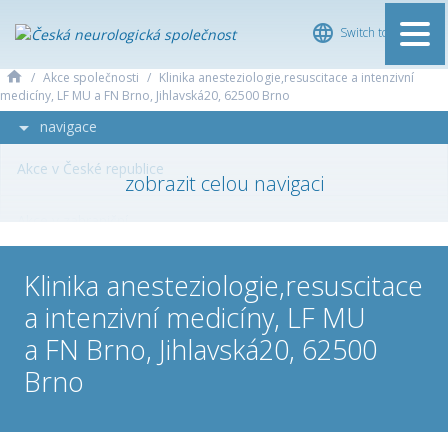
Switch to English
ČESKÁ
/
Akce společnosti
/
Klinika anesteziologie,resuscitace a intenzivní
NEUROLOGICKÁ
medicíny, LF MU a FN Brno, Jihlavská20, 62500 Brno
SPOLEČNOST
navigace
Akce v České republice
Akce v zahraniční
Odborné akce
Klinika anesteziologie,resuscitace
a intenzivní medicíny, LF MU
Sjezdy a akce ČNS
a FN Brno, Jihlavská20, 62500
Brno
Akce sekcí ČNS
Zahraniční akce/sjezdy