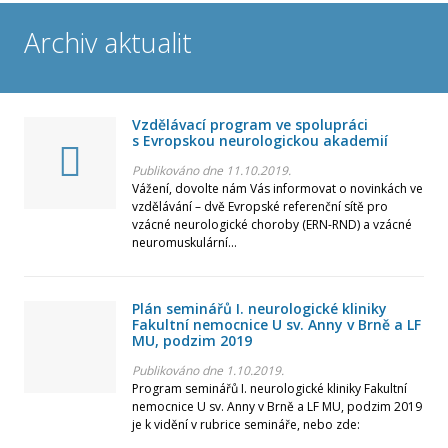
Únor
Archiv aktualit
Leden
Rok 2025
Vzdělávací program ve spolupráci
s Evropskou neurologickou akademií
Prosinec
Publikováno dne 11.10.2019.
Vážení, dovolte nám Vás informovat o novinkách ve
vzdělávání – dvě Evropské referenční sítě pro
Listopad
vzácné neurologické choroby (ERN-RND) a vzácné
neuromuskulární...
Říjen
Plán seminářů I. neurologické kliniky
Září
Fakultní nemocnice U sv. Anny v Brně a LF
MU, podzim 2019
Srpen
Publikováno dne 1.10.2019.
Program seminářů I. neurologické kliniky Fakultní
nemocnice U sv. Anny v Brně a LF MU, podzim 2019
Červenec
je k vidění v rubrice semináře, nebo zde: