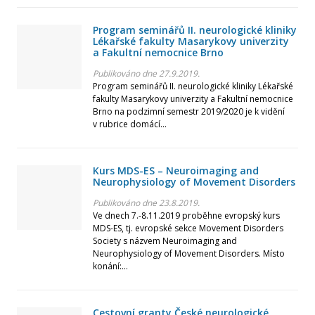
Červen
Program seminářů II. neurologické kliniky
Lékařské fakulty Masarykovy univerzity
Květen
a Fakultní nemocnice Brno
Publikováno dne 27.9.2019.
Program seminářů II. neurologické kliniky Lékařské
Duben
fakulty Masarykovy univerzity a Fakultní nemocnice
Brno na podzimní semestr 2019/2020 je k vidění
Únor
v rubrice domácí...
Leden
Kurs MDS-ES – Neuroimaging and
Neurophysiology of Movement Disorders
Rok 2024
Publikováno dne 23.8.2019.
Ve dnech 7.-8.11.2019 proběhne evropský kurs
MDS-ES, tj. evropské sekce Movement Disorders
Prosinec
Society s názvem Neuroimaging and
Neurophysiology of Movement Disorders. Místo
konání:...
Listopad
Říjen
Cestovní granty České neurologické