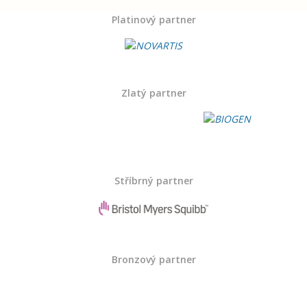
Platinový partner
Rok 2023
Prosinec
Zlatý partner
Listopad
Říjen
Září
Stříbrný partner
Srpen
Červenec
Bronzový partner
Červen