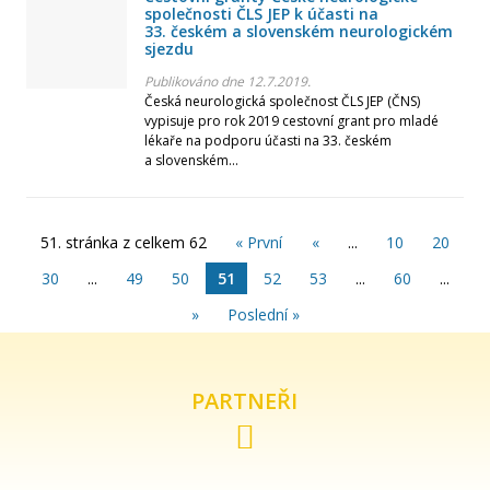
společnosti ČLS JEP k účasti na
33. českém a slovenském neurologickém
Září
sjezdu
Publikováno dne 12.7.2019.
Srpen
Česká neurologická společnost ČLS JEP (ČNS)
vypisuje pro rok 2019 cestovní grant pro mladé
lékaře na podporu účasti na 33. českém
Červenec
a slovenském...
Červen
51. stránka z celkem 62
« První
«
...
10
20
Květen
30
...
49
50
51
52
53
...
60
...
»
Poslední »
Duben
Březen
PARTNEŘI
Únor
Leden