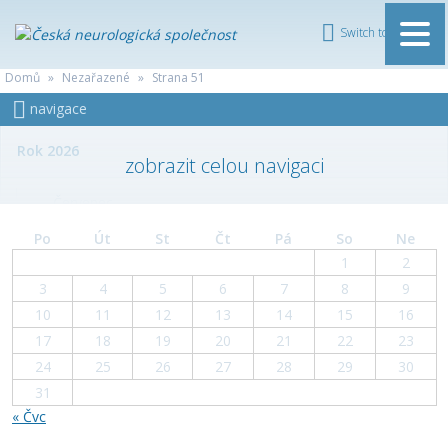
Switch to English
ČESKÁ
Domů
»
Nezařazené
»
Strana 51
NEUROLOGICKÁ
navigace
SPOLEČNOST
Rok 2026
Červenec
Po
Út
St
Čt
Pá
So
Ne
Červen
1
2
3
4
5
6
7
8
9
Květen
10
11
12
13
14
15
16
17
18
19
20
21
22
23
Duben
24
25
26
27
28
29
30
31
Březen
« Čvc