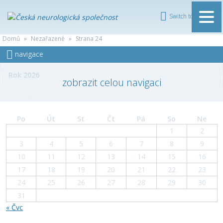
Switch to English
ČESKÁ
Domů
»
Nezařazené
»
Strana 24
NEUROLOGICKÁ
navigace
SPOLEČNOST
Rok 2026
Červenec
Po
Út
St
Čt
Pá
So
Ne
Červen
1
2
3
4
5
6
7
8
9
Květen
10
11
12
13
14
15
16
17
18
19
20
21
22
23
Duben
24
25
26
27
28
29
30
31
Březen
« Čvc