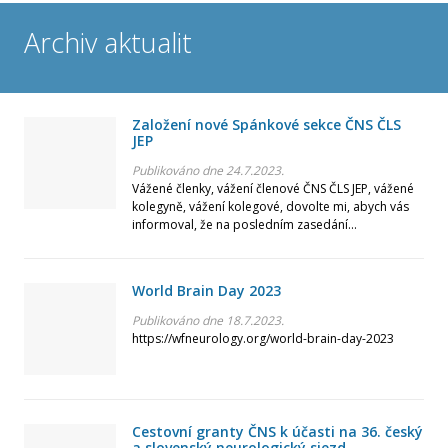
Únor
Archiv aktualit
Leden
Rok 2025
Založení nové Spánkové sekce ČNS ČLS
JEP
Prosinec
Publikováno dne 24.7.2023.
Vážené členky, vážení členové ČNS ČLS JEP, vážené
kolegyně, vážení kolegové, dovolte mi, abych vás
Listopad
informoval, že na posledním zasedání...
Říjen
World Brain Day 2023
Září
Publikováno dne 18.7.2023.
https://wfneurology.org/world-brain-day-2023
Srpen
Červenec
Cestovní granty ČNS k účasti na 36. český
a slovenský neurologický sjezd