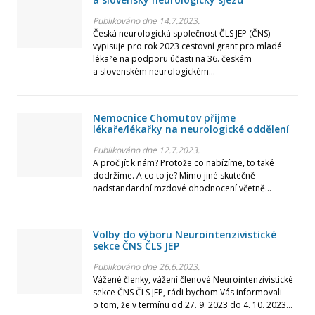
Červen
Publikováno dne 14.7.2023.
Česká neurologická společnost ČLS JEP (ČNS)
vypisuje pro rok 2023 cestovní grant pro mladé
Květen
lékaře na podporu účasti na 36. českém
a slovenském neurologickém...
Duben
Nemocnice Chomutov přijme
Únor
lékaře/lékařky na neurologické oddělení
Publikováno dne 12.7.2023.
Leden
A proč jít k nám? Protože co nabízíme, to také
dodržíme. A co to je? Mimo jiné skutečně
nadstandardní mzdové ohodnocení včetně...
Rok 2024
Prosinec
Volby do výboru Neurointenzivistické
sekce ČNS ČLS JEP
Publikováno dne 26.6.2023.
Listopad
Vážené členky, vážení členové Neurointenzivistické
sekce ČNS ČLS JEP, rádi bychom Vás informovali
Říjen
o tom, že v termínu od 27. 9. 2023 do 4. 10. 2023...