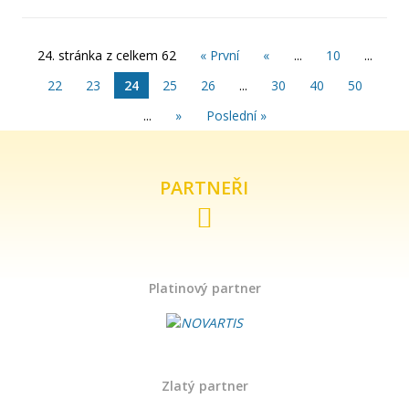
Září
24. stránka z celkem 62
« První
«
...
10
...
Srpen
22
23
24
25
26
...
30
40
50
...
»
Poslední »
Červenec
Červen
PARTNEŘI
Květen
Duben
Platinový partner
Březen
Únor
Zlatý partner
Leden