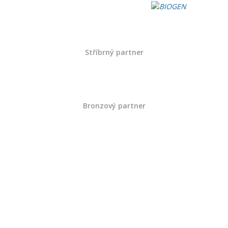
Rok 2023
Stříbrný partner
Prosinec
Listopad
Říjen
Bronzový partner
Září
Srpen
Červenec
Červen