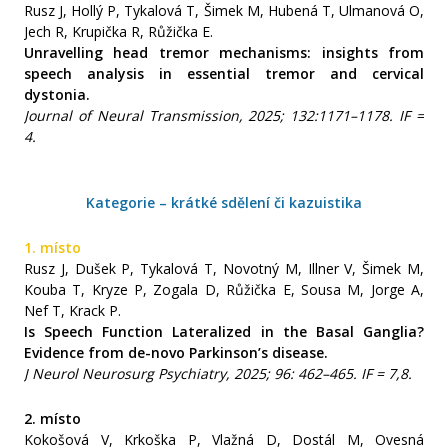
Rusz J, Hollý P, Tykalová T, Šimek M, Hubená T, Ulmanová O,
Jech R, Krupička R, Růžička E.
Unravelling head tremor mechanisms: insights from
speech analysis in essential tremor and cervical
dystonia.
Journal of Neural Transmission, 2025; 132:1171–1178. IF =
4.
Kategorie – krátké sdělení či kazuistika
1. místo
Rusz J, Dušek P, Tykalová T, Novotný M, Illner V, Šimek M,
Kouba T, Kryze P, Zogala D, Růžička E, Sousa M, Jorge A,
Nef T, Krack P.
Is Speech Function Lateralized in the Basal Ganglia?
Evidence from de-novo Parkinson’s disease.
J Neurol Neurosurg Psychiatry, 2025; 96: 462–465. IF = 7,8.
2. místo
Kokošová V, Krkoška P, Vlažná D, Dostál M, Ovesná