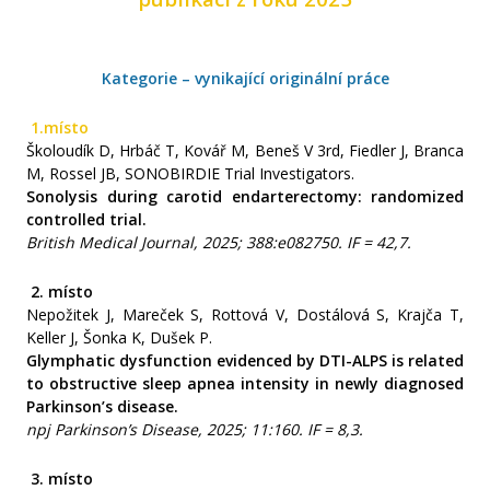
Přidělená finanční podpora a cestovní granty
Čestná členství a medaile
Kategorie – vynikající originální práce
1.
místo
Školoudík D, Hrbáč T, Kovář M, Beneš V 3rd, Fiedler J, Branca
M, Rossel JB, SONOBIRDIE Trial Investigators.
Sonolysis during carotid endarterectomy: randomized
controlled trial.
British Medical Journal, 2025; 388:e082750
. IF = 42,7.
2.
místo
Nepožitek J, Mareček S, Rottová V, Dostálová S, Krajča T,
Keller J, Šonka K, Dušek P.
Glymphatic dysfunction evidenced by DTI-ALPS is related
to obstructive sleep apnea intensity in newly diagnosed
Parkinson’s disease.
npj Parkinson’s Disease, 2025; 11:160.
IF = 8,3.
3.
místo