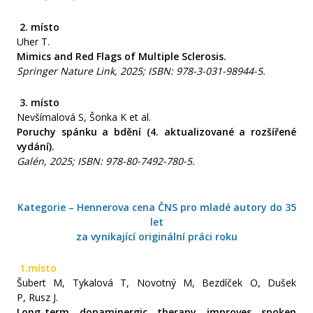
2.
místo
Uher T.
Mimics and Red Flags of Multiple Sclerosis.
Springer Nature Link, 2025
;
ISBN: 978-3-031-98944-5.
3.
místo
Nevšímalová S, Šonka K et al.
Poruchy spánku a bdění (4. aktualizované a rozšířené
vydání).
Galén, 2025
;
ISBN: 978-80-7492-780-5.
Kategorie – Hennerova cena ČNS pro mladé autory do 35
let
za vynikající originální práci roku
1.
místo
Šubert M, Tykalová T, Novotný M, Bezdíček O, Dušek
P, Rusz J.
Long-term dopaminergic therapy improves spoken