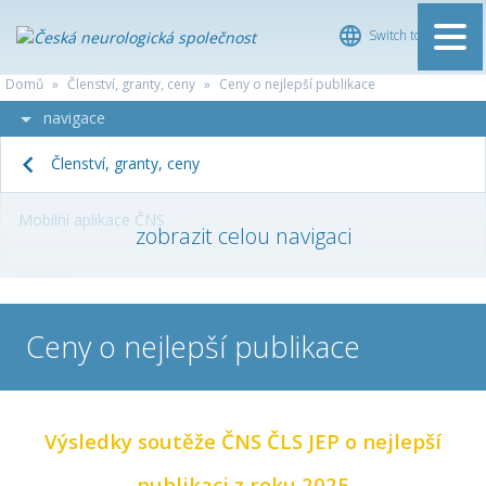
Switch to English
ČESKÁ
Domů
»
Členství, granty, ceny
»
Ceny o nejlepší publikace
NEUROLOGICKÁ
navigace
SPOLEČNOST
Členství, granty, ceny
Mobilní aplikace ČNS
Časopis
Ceny o nejlepší publikace
1
Ceny o nejlepší publikace
Přihláška do soutěže o Cenu ČNS
Výsledky soutěže ČNS ČLS JEP o nejlepší
Granty a podpora
1
publikaci z roku 2025