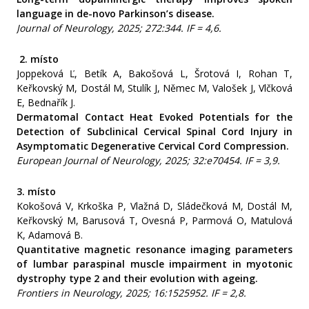
language in de-novo Parkinson’s disease.
Journal of Neurology, 2025; 272:344. IF = 4,6.
2.
místo
Joppeková Ľ, Betík A, Bakošová L, Šrotová I, Rohan T,
Keřkovský M, Dostál M, Stulík J, Němec M, Valošek J, Vlčková
E, Bednařík J.
Dermatomal Contact Heat Evoked Potentials for the
Detection of Subclinical Cervical Spinal Cord Injury in
Asymptomatic Degenerative Cervical Cord Compression.
European Journal of Neurology, 2025; 32:e70454. IF = 3,9.
3. místo
Kokošová V, Krkoška P, Vlažná D, Sládečková M, Dostál M,
Keřkovský M, Barusová T, Ovesná P, Parmová O, Matulová
K, Adamová B.
Quantitative magnetic resonance imaging parameters
of lumbar paraspinal muscle impairment in myotonic
dystrophy type 2 and their evolution with ageing.
Frontiers in Neurology, 2025;
16:1525952. IF = 2,8.