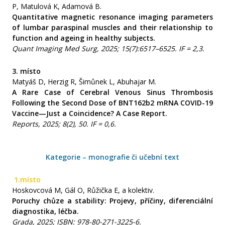
P, Matulová K, Adamová B.
Quantitative magnetic resonance imaging parameters
of lumbar paraspinal muscles and their relationship to
function and ageing in healthy subjects.
Quant Imaging Med Surg, 2025; 15(7):6517–6525.
IF = 2,3.
3.
místo
Matyáš D, Herzig R, Šimůnek L, Abuhajar M.
A Rare Case of Cerebral Venous Sinus Thrombosis
Following the Second Dose of BNT162b2 mRNA COVID-19
Vaccine—Just a Coincidence? A Case Report.
Reports, 2025; 8(2), 50. IF = 0,6.
Kategorie – monografie či učební text
1.
místo
Hoskovcová M, Gál O, Růžička E, a kolektiv.
Poruchy chůze a stability: Projevy, příčiny, diferenciální
diagnostika, léčba.
Grada, 2025; ISBN: 978-80-271-3225-6.