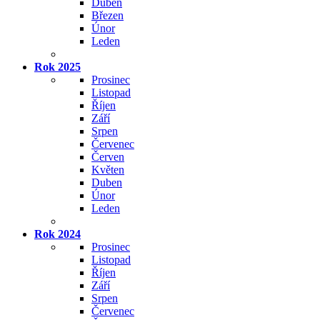
Duben
Březen
Únor
Leden
Rok 2025
Prosinec
Listopad
Říjen
Září
Srpen
Červenec
Červen
Květen
Duben
Únor
Leden
Rok 2024
Prosinec
Listopad
Říjen
Září
Srpen
Červenec