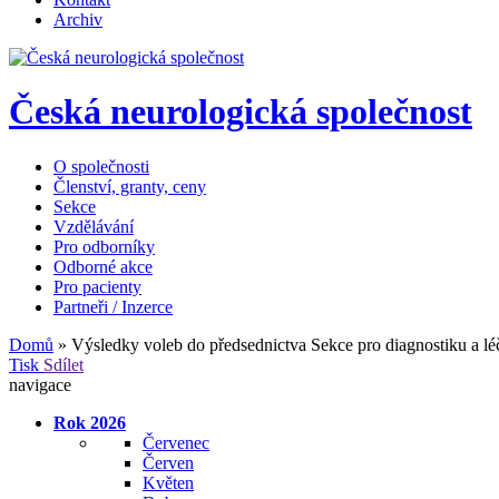
Archiv
Česká neurologická společnost
O společnosti
Členství, granty, ceny
Sekce
Vzdělávání
Pro odborníky
Odborné akce
Pro pacienty
Partneři / Inzerce
Domů
»
Výsledky voleb do předsednictva Sekce pro diagnostiku a léč
Tisk
Sdílet
navigace
Rok 2026
Červenec
Červen
Květen