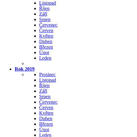
Listopad
Říjen
Září
Srpen
Červenec
Červen
Květen
Duben
Březen
Únor
Leden
Rok 2019
Prosinec
Listopad
Říjen
Září
Srpen
Červenec
Červen
Květen
Duben
Březen
Únor
Leden