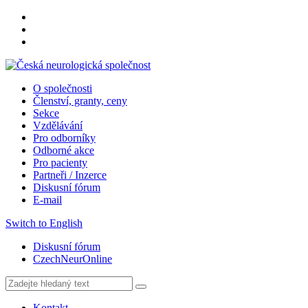
O společnosti
Členství, granty, ceny
Sekce
Vzdělávání
Pro odborníky
Odborné akce
Pro pacienty
Partneři / Inzerce
Diskusní fórum
E-mail
Switch to English
Diskusní fórum
CzechNeurOnline
Kontakt