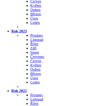
Červen
Květen
Duben
Březen
Únor
Leden
Rok 2023
Prosinec
Listopad
Říjen
Září
Srpen
Červenec
Červen
Květen
Duben
Březen
Únor
Leden
Rok 2022
Prosinec
Listopad
Říjen