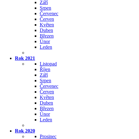
Září
Srpen
Červenec
Červen
Květen
Duben
Březen
Únor
Leden
Rok 2021
Listopad
Říjen
Září
Srpen
Červenec
Červen
Květen
Duben
Březen
Únor
Leden
Rok 2020
Prosinec