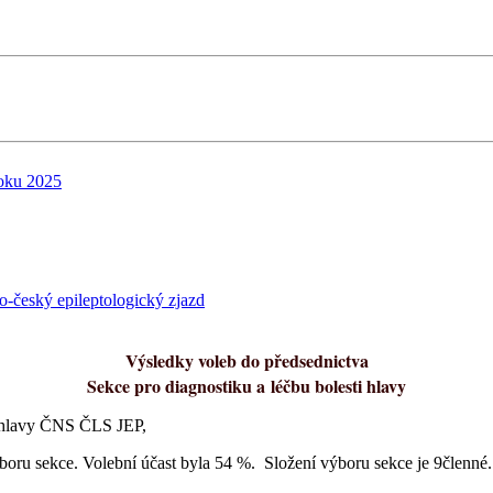
roku 2025
o-český epileptologický zjazd
Výsledky voleb do předsednictva
Sekce pro diagnostiku a léčbu bolesti hlavy
i hlavy ČNS ČLS JEP,
boru sekce. Volební účast byla 54 %. Složení výboru sekce je 9členné.