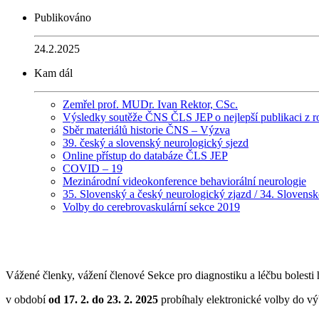
Publikováno
24.2.2025
Kam dál
Zemřel prof. MUDr. Ivan Rektor, CSc.
Výsledky soutěže ČNS ČLS JEP o nejlepší publikaci z 
Sběr materiálů historie ČNS – Výzva
39. český a slovenský neurologický sjezd
Online přístup do databáze ČLS JEP
COVID – 19
Mezinárodní videokonference behaviorální neurologie
35. Slovenský a český neurologický zjazd / 34. Slovensk
Volby do cerebrovaskulární sekce 2019
Vážené členky, vážení členové Sekce pro diagnostiku a léčbu bolest
v období
od 17. 2. do 23. 2. 2025
probíhaly elektronické volby do vý