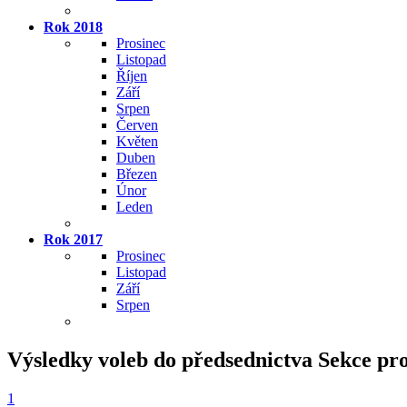
Rok 2018
Prosinec
Listopad
Říjen
Září
Srpen
Červen
Květen
Duben
Březen
Únor
Leden
Rok 2017
Prosinec
Listopad
Září
Srpen
Výsledky voleb do předsednictva Sekce pro 
1