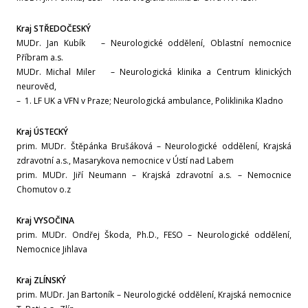
Leden
Kraj STŘEDOČESKÝ
MUDr. Jan Kubík – Neurologické oddělení, Oblastní nemocnice
Rok 2023
Příbram a.s.
MUDr. Michal Miler – Neurologická klinika a Centrum klinických
Prosinec
neurověd,
– 1. LF UK a VFN v Praze; Neurologická ambulance, Poliklinika Kladno
Listopad
Kraj ÚSTECKÝ
prim. MUDr. Štěpánka Brušáková – Neurologické oddělení, Krajská
Říjen
zdravotní a.s., Masarykova nemocnice v Ústí nad Labem
prim. MUDr. Jiří Neumann – Krajská zdravotní a.s. – Nemocnice
Září
Chomutov o.z
Kraj VYSOČINA
Srpen
prim. MUDr. Ondřej Škoda, Ph.D., FESO – Neurologické oddělení,
Nemocnice Jihlava
Červenec
Kraj ZLÍNSKÝ
Červen
prim. MUDr. Jan Bartoník – Neurologické oddělení, Krajská nemocnice