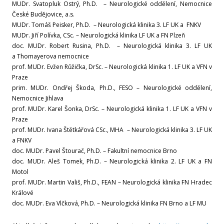
MUDr. Svatopluk Ostrý, Ph.D. – Neurologické oddělení, Nemocnice
České Budějovice, a.s.
Září
MUDr. Tomáš Peisker, Ph.D. – Neurologická klinika 3. LF UK a FNKV
MUDr. Jiří Polívka, CSc. – Neurologická klinika LF UK a FN Plzeň
doc. MUDr. Robert Rusina, Ph.D. – Neurologická klinika 3. LF UK
Srpen
a Thomayerova nemocnice
prof. MUDr. Evžen Růžička, DrSc. – Neurologická klinika 1. LF UK a VFN v
Červenec
Praze
prim. MUDr. Ondřej Škoda, Ph.D., FESO – Neurologické oddělení,
Červen
Nemocnice Jihlava
prof. MUDr. Karel Šonka, DrSc. – Neurologická klinika 1. LF UK a VFN v
Praze
Květen
prof. MUDr. Ivana Štětkářová CSc., MHA – Neurologická klinika 3. LF UK
a FNKV
Duben
doc. MUDr. Pavel Štourač, Ph.D. – Fakultní nemocnice Brno
doc. MUDr. Aleš Tomek, Ph.D. – Neurologická klinika 2. LF UK a FN
Motol
Březen
prof. MUDr. Martin Vališ, Ph.D., FEAN – Neurologická klinika FN Hradec
Králové
Únor
doc. MUDr. Eva Vlčková, Ph.D. – Neurologická klinika FN Brno a LF MU