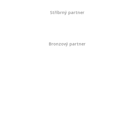
Srpen
Stříbrný partner
Červenec
Červen
Bronzový partner
Květen
Duben
Březen
Únor
Leden
Rok 2019