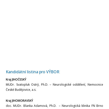
Únor
Leden
Rok 2025
Prosinec
Listopad
Říjen
Kandidátní listina pro VÝBOR
Kraj JIHOČESKÝ
Září
MUDr. Svatopluk Ostrý, Ph.D. – Neurologické oddělení, Nemocnice
České Budějovice, a.s.
Srpen
Kraj JIHOMORAVSKÝ
doc. MUDr. Blanka Adamová, Ph.D. – Neurologická klinika FN Brno
Červenec