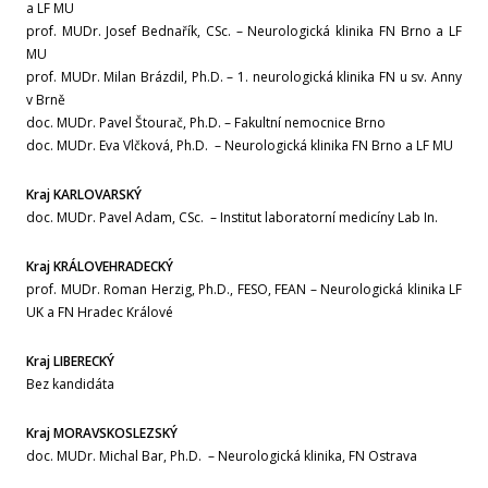
a LF MU
prof. MUDr. Josef Bednařík, CSc. – Neurologická klinika FN Brno a LF
Červen
MU
prof. MUDr. Milan Brázdil, Ph.D. – 1. neurologická klinika FN u sv. Anny
v Brně
Květen
doc. MUDr. Pavel Štourač, Ph.D. – Fakultní nemocnice Brno
doc. MUDr. Eva Vlčková, Ph.D. – Neurologická klinika FN Brno a LF MU
Duben
Kraj KARLOVARSKÝ
Únor
doc. MUDr. Pavel Adam, CSc. – Institut laboratorní medicíny Lab In.
Kraj KRÁLOVEHRADECKÝ
Leden
prof. MUDr. Roman Herzig, Ph.D., FESO, FEAN – Neurologická klinika LF
UK a FN Hradec Králové
Rok 2024
Kraj LIBERECKÝ
Prosinec
Bez kandidáta
Kraj MORAVSKOSLEZSKÝ
Listopad
doc. MUDr. Michal Bar, Ph.D. – Neurologická klinika, FN Ostrava