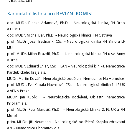
T. Bati a.s., Zlín
Květen
Kandidátní listina pro REVIZNÍ KOMISI
doc. MUDr. Blanka Adamová, Ph.D. – Neurologická klinika, FN Brno
Duben
a LF MU
doc. MUDr. Michal Bar, Ph.D. – Neurologická klinika, FN Ostrava
Březen
prof. MUDr. Josef Bednařík, CSc. – Neurologická klinika FN Brno a LF
MU
Únor
prof. MUDr. Milan Brázdil, Ph.D. – 1. neurologická klinika FN u sv. Anny
v Brně
doc. MUDr. Eduard Ehler, CSc., FEAN – Neurologická klinika, Nemocnice
Leden
Pardubického kraje a.s.
MUDr. Martin Kovář – Neurologické oddělení, Nemocnice Na Homolce
Rok 2022
prof. MUDr. Eva Kubala Havrdová, CSc. – Neurologická klinika 1. LF UK
a VFN v Praze
MUDr. Jan Kubík – Neurologické oddělení, Oblastní nemocnice
Prosinec
Příbram a.s.
prof. MUDr. Petr Marusič, Ph.D. – Neurologická klinika 2. FL UK a FN
Listopad
Motol
prim. MUDr. Jiří Neumann – Neurologické oddělení, Krajská zdravotní
a.s. – Nemocnice Chomutov o.z.
Říjen