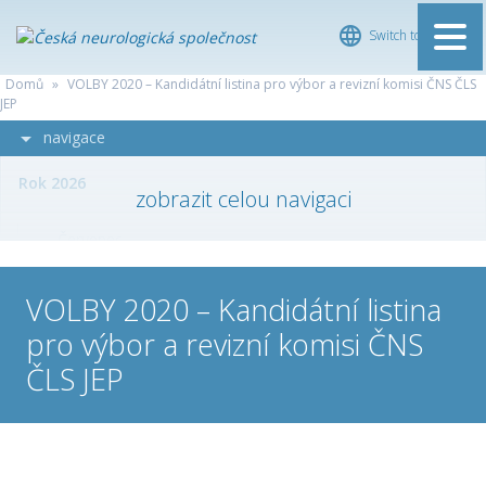
Switch to English
ČESKÁ
Domů
»
VOLBY 2020 – Kandidátní listina pro výbor a revizní komisi ČNS ČLS
NEUROLOGICKÁ
JEP
SPOLEČNOST
navigace
Rok 2026
Červenec
Červen
VOLBY 2020 – Kandidátní listina
pro výbor a revizní komisi ČNS
Květen
ČLS JEP
Duben
Březen