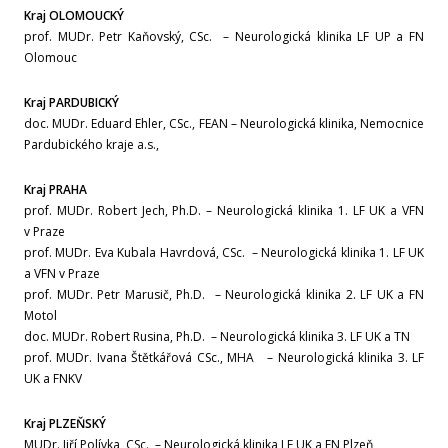
Říjen
Kraj OLOMOUCKÝ
prof. MUDr. Petr Kaňovský, CSc. – Neurologická klinika LF UP a FN
Září
Olomouc
Kraj PARDUBICKÝ
Srpen
doc. MUDr. Eduard Ehler, CSc., FEAN – Neurologická klinika, Nemocnice
Pardubického kraje a.s.,
Červenec
Kraj PRAHA
Červen
prof. MUDr. Robert Jech, Ph.D. – Neurologická klinika 1. LF UK a VFN
v Praze
prof. MUDr. Eva Kubala Havrdová, CSc. – Neurologická klinika 1. LF UK
Květen
a VFN v Praze
prof. MUDr. Petr Marusič, Ph.D. – Neurologická klinika 2. LF UK a FN
Duben
Motol
doc. MUDr. Robert Rusina, Ph.D. – Neurologická klinika 3. LF UK a TN
prof. MUDr. Ivana Štětkářová CSc., MHA – Neurologická klinika 3. LF
Březen
UK a FNKV
Únor
Kraj PLZEŇSKÝ
MUDr. Jiří Polívka, CSc. – Neurologická klinika LF UK a FN Plzeň