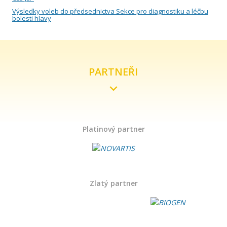
Duben
Výsledky voleb do předsednictva Sekce pro diagnostiku a léčbu
bolesti hlavy
Březen
Únor
PARTNEŘI
Leden
Rok 2020
Platinový partner
Prosinec
Listopad
Zlatý partner
Říjen
Září