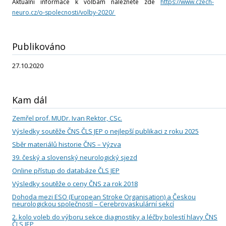
Leden
Aktuální informace k volbám naleznete zde
https://www.czech-
neuro.cz/o-spolecnosti/volby-2020/
Rok 2021
Publikováno
Listopad
27.10.2020
Říjen
Kam dál
Září
Zemřel prof. MUDr. Ivan Rektor, CSc.
Výsledky soutěže ČNS ČLS JEP o nejlepší publikaci z roku 2025
Srpen
Sběr materiálů historie ČNS – Výzva
39. český a slovenský neurologický sjezd
Červenec
Online přístup do databáze ČLS JEP
Červen
Výsledky soutěže o ceny ČNS za rok 2018
Dohoda mezi ESO (European Stroke Organisation) a Českou
neurologickou společností – Cerebrovaskulární sekcí
Květen
2. kolo voleb do výboru sekce diagnostiky a léčby bolestí hlavy ČNS
ČLS JEP