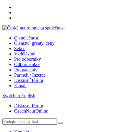
O společnosti
Členství, granty, ceny
Sekce
Vzdělávání
Pro odborníky
Odborné akce
Pro pacienty
Partneři / Inzerce
Diskusní fórum
E-mail
Switch to English
Diskusní fórum
CzechNeurOnline
Kontakt