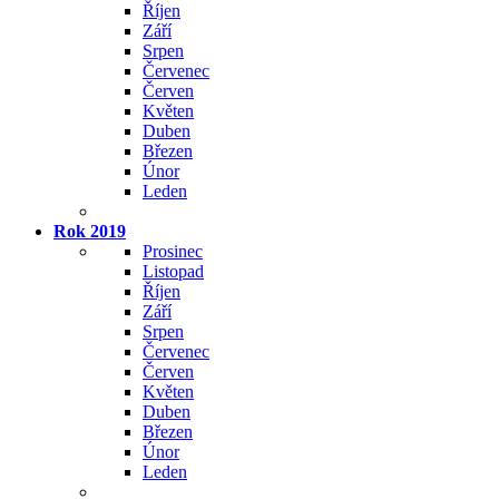
Říjen
Září
Srpen
Červenec
Červen
Květen
Duben
Březen
Únor
Leden
Rok 2019
Prosinec
Listopad
Říjen
Září
Srpen
Červenec
Červen
Květen
Duben
Březen
Únor
Leden