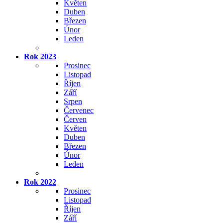
Květen
Duben
Březen
Únor
Leden
Rok 2023
Prosinec
Listopad
Říjen
Září
Srpen
Červenec
Červen
Květen
Duben
Březen
Únor
Leden
Rok 2022
Prosinec
Listopad
Říjen
Září