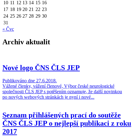
10
11
12
13
14
15
16
17
18
19
20
21
22
23
24
25
26
27
28
29
30
31
« Čvc
Archiv aktualit
Nové logo ČNS ČLS JEP
Publikováno dne 27.6.2018.
Vážené členky, vážení členové, Výbor české neurologické
společnosti ČLS JEP s potěšením oznamuje, že další novinkou
po nových webových stránkách je nyní i nové...
Seznam přihlášených prací do soutěže
ČNS ČLS JEP o nejlepší publikaci z roku
2017