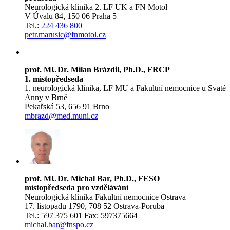
Neurologická klinika 2. LF UK a FN Motol
V Úvalu 84, 150 06 Praha 5
Tel.:
224 436 800
petr.marusic@fnmotol.cz
prof. MUDr. Milan Brázdil, Ph.D., FRCP
1. místopředseda
1. neurologická klinika, LF MU a Fakultní nemocnice u Svaté
Anny v Brně
Pekařská 53, 656 91 Brno
mbrazd@med.muni.cz
prof. MUDr. Michal Bar, Ph.D., FESO
místopředseda pro vzdělávání
Neurologická klinika Fakultní nemocnice Ostrava
17. listopadu 1790, 708 52 Ostrava-Poruba
Tel.: 597 375 601 Fax: 597375664
michal.bar@fnspo.cz