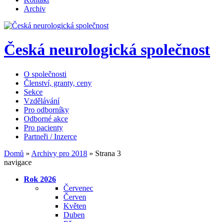
Archiv
Česká neurologická společnost
O společnosti
Členství, granty, ceny
Sekce
Vzdělávání
Pro odborníky
Odborné akce
Pro pacienty
Partneři / Inzerce
Domů
»
Archivy pro 2018
»
Strana 3
navigace
Rok 2026
Červenec
Červen
Květen
Duben