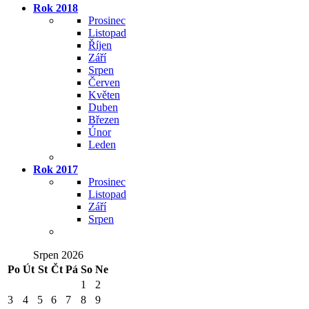
Rok 2018
Prosinec
Listopad
Říjen
Září
Srpen
Červen
Květen
Duben
Březen
Únor
Leden
Rok 2017
Prosinec
Listopad
Září
Srpen
Srpen 2026
Po
Út
St
Čt
Pá
So
Ne
1
2
3
4
5
6
7
8
9