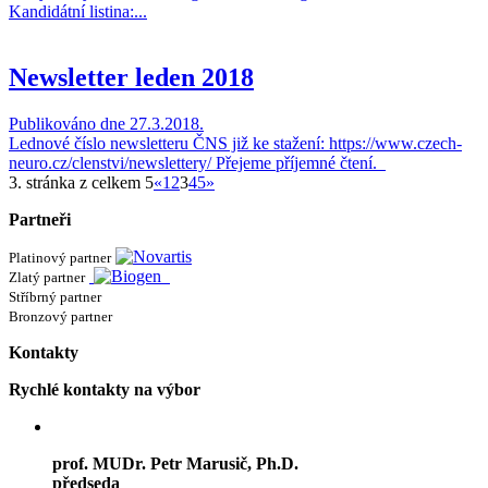
Kandidátní listina:...
Newsletter leden 2018
Publikováno dne 27.3.2018.
Lednové číslo newsletteru ČNS již ke stažení: https://www.czech-
neuro.cz/clenstvi/newslettery/ Přejeme příjemné čtení.
3. stránka z celkem 5
«
1
2
3
4
5
»
Partneři
Platinový partner
Zlatý partner
Stříbrný partner
Bronzový partner
Kontakty
Rychlé kontakty na výbor
prof. MUDr. Petr Marusič, Ph.D.
předseda