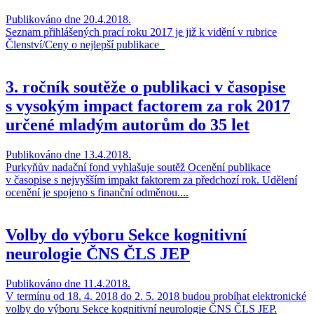
Publikováno dne 20.4.2018.
Seznam přihlášených prací roku 2017 je již k vidění v rubrice
Členství/Ceny o nejlepší publikace
3. ročník soutěže o publikaci v časopise
s vysokým impact factorem za rok 2017
určené mladým autorům do 35 let
Publikováno dne 13.4.2018.
Purkyňův nadační fond vyhlašuje soutěž Ocenění publikace
v časopise s nejvyšším impakt faktorem za předchozí rok. Udělení
ocenění je spojeno s finanční odměnou....
Volby do výboru Sekce kognitivní
neurologie ČNS ČLS JEP
Publikováno dne 11.4.2018.
V termínu od 18. 4. 2018 do 2. 5. 2018 budou probíhat elektronické
volby do výboru Sekce kognitivní neurologie ČNS ČLS JEP.