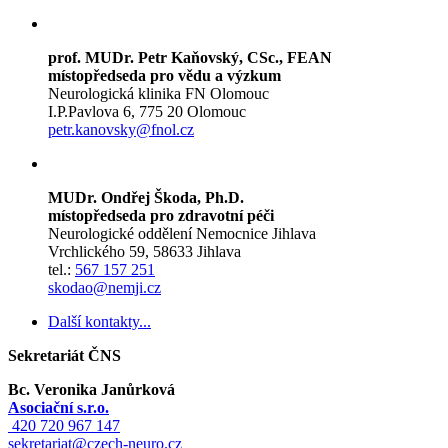
prof. MUDr. Petr Kaňovský, CSc., FEAN
místopředseda pro vědu a výzkum
Neurologická klinika FN Olomouc
I.P.Pavlova 6, 775 20 Olomouc
petr.kanovsky@fnol.cz
MUDr. Ondřej Škoda, Ph.D.
místopředseda pro zdravotní péči
Neurologické oddělení Nemocnice Jihlava
Vrchlického 59, 58633 Jihlava
tel.:
567 157 251
skodao@nemji.cz
Další kontakty...
Sekretariát ČNS
Bc. Veronika Janůrková
Asociační s.r.o.
420 720 967 147
sekretariat@czech-neuro.cz