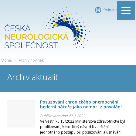
Switch to English
ČESKÁ
Domů
»
Archiv novinek
NEUROLOGICKÁ
Archiv aktualit
SPOLEČNOST
Posuzování chronického onemocnění
bederní páteře jako nemoci z povolání
Publikováno dne 27.1.2023.
Ve Věstníku 15/2022 Ministerstva zdravotnictví byl
publikován „Metodický návod k zajištění
jednotného postupu při posuzování a uznávání