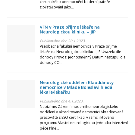
chronického onemocnění bederní páteře
z přetěžování jako...
VFN v Praze přijme lékaře na
Neurologickou kliniku – JIP
Publikováno dne 20.1.2023.
Všeobecná fakultní nemocnice v Praze přijme
lékaře na Neurologickou kliniku – JIP Úvazek: dle
dohody Provoz: jednosměnný Datum nástupu: dle
dohody CO...
Neurologické oddělení Klaudiánovy
nemocnice v Mladé Boleslavi hledá
lékaře/lékařku
Publikováno dne 4.1.2023.
Nabízíme: Zázemí moderního neurologického
oddělení v akreditované nemocnici Akreditované
pracoviště s ESO certifikací v rámci iktového
programu Vlastní neurologickou jednotku intenzivní
péče Plně...