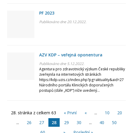
PF 2023
Publikováno dne 20.12.2022.
AZV KDP – veřejná oponentura
Publikováno dne 5.12.2022.
Agentura pro zdravotnický výzkum České republiky
zveřejnila na internetových stránkách
https://kdp.uzis.cz/index.php?pg=aktuality&aid=27
Národního portálu Klinických doporučených
postupů (dále „KDP“) níže uvedený...
28. stránka z celkem 63
« První
«
...
10
20
...
26
27
28
29
30
...
40
50
60
...
»
Poslední »